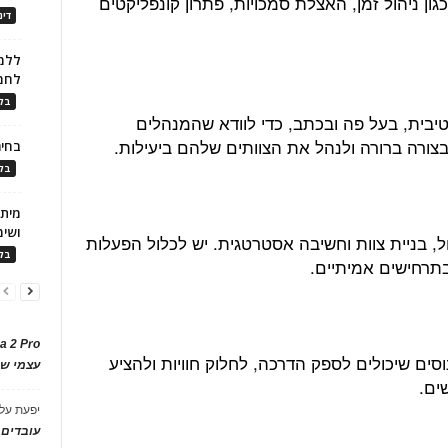
גון ניהול זמן, האצלת סמכויות, פתרון קונפליקטים
דינ
ללמו
לחמ
בלו
בית, בעל פה ובכתב, כדי לוודא שהמנהלים
בצורה ברורה ולנהל את הצוותים שלהם ביעילות.
בחיר
בלו
ושימ
ל, בניית צוות וחשיבה אסטרטגית. יש לכלול הפעלות
בלו
בתרחישים אמיתיים.
a 2 Pro
ים שיכולים לספק הדרכה, לחלוק חוויות ולהציע
עצמי של
ים.
יפעת
על
עובדים