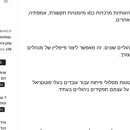
30
יגותיות מרכזיות כמו מיומנויות תקשורת, אמפתיה,
אחרים.
tered in
tml/wp-
ock.php
וליים שונים. זה מאפשר ליצור פייפליין של מנהלים
line
248
ורך.
כ
הם ל
טטות מסלולי פיתוח עבור עובדים בעלי פוטנציאל
בלו
ל עצמם תפקידים ניהוליים בעתיד.
7 ע
ומית
בלו
חילו
הוד