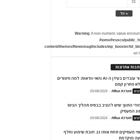
31
« יול
Warning
: A non-numeric value encoun
/home/hrusco/public_h
content/themes/Newsmag/includes/wp_booster/td_bl
on 
תבות אחרונות
שימור עובדים בעידן ה-AI והאי-וודאות: למה פיטורים
א פתרון קסם
מערכת HRus
-
05/08/2026
גים
מודי התווך שיש להציב בבסיס תהליך הגיוס
וג המעסיק
מערכת HRus
-
05/08/2026
גים
פי מעסיקים תחת אותו גג: חובת שימוע וחלף
עה מוקדמת