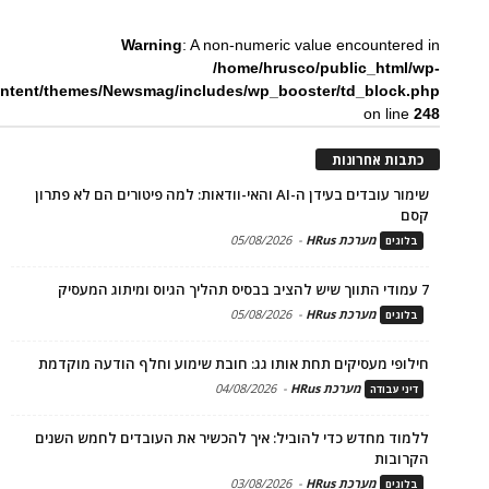
Warning
: A non-numeric value encountered in
/home/hrusco/public_html/wp-
ntent/themes/Newsmag/includes/wp_booster/td_block.php
on line
248
כתבות אחרונות
שימור עובדים בעידן ה-AI והאי-וודאות: למה פיטורים הם לא פתרון
קסם
מערכת HRus
-
05/08/2026
בלוגים
7 עמודי התווך שיש להציב בבסיס תהליך הגיוס ומיתוג המעסיק
מערכת HRus
-
05/08/2026
בלוגים
חילופי מעסיקים תחת אותו גג: חובת שימוע וחלף הודעה מוקדמת
מערכת HRus
-
04/08/2026
דיני עבודה
ללמוד מחדש כדי להוביל: איך להכשיר את העובדים לחמש השנים
הקרובות
מערכת HRus
-
03/08/2026
בלוגים