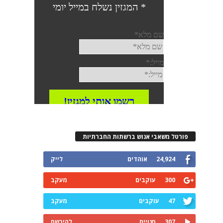
פורטל משאבי אנוש ברשתות החברתיות
24,924
אוהדים
לייק
300
עוקבים
מעקב
47
עוקבים
מעקב
307
מנויים
להירשם