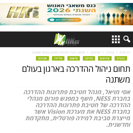
דף הבית
ברנז'ה
אירועים
תחום ניהול ההדרכה בארגון בעולם משתנה
ברנז'ה
אירועים
הדרכה
חדשות
סליידר
סקירות
תחום ניהול ההדרכה בארגון בעולם
משתנה
אסי מויאל, מנהל חטיבת פתרונות ההדרכה
בחברת NESS, חשף במפגש פורום מנהלי
ההדרכה של חטיבת פתרונות ההדרכה
בחברת NESS את מערכת Vision אשר
מייצרת סביבת למידה פורטלית, מתקדמת
וחדשנית.