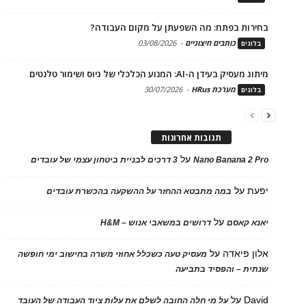
בחירות בפתח: מה השפעתן על מקום העבודה?
כותבים חיצוניים
-
03/08/2026
בלוגים
מיתוג מעסיק בעידן ה-AI: המנוע הכלכלי של גיוס ושימור טלנטים
מערכת HRus
-
30/07/2026
בלוגים
תגובות אחרונות
על
Nano Banana 2 Pro
3 דרכים לבניית ביטחון עצמי של עובדים
יפעת
על
במה מתבטא ההחזר על ההשקעה בהכשרת עובדים
על
יאנא קאסם
דרושים במשאבי אנוש – H&M
אלון פיאדה
על
מעסיק טעה כשכלל אחוזי משרה בחישוב ימי חופשה
שנתית – והפסיד בתביעה
David
על
על מי חלה החובה לשלם את עלות ציוד העבודה של העובד