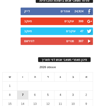
פורטל משאבי אנוש ברשתות החברתיות
24,924
אוהדים
לייק
300
עוקבים
מעקב
47
עוקבים
מעקב
307
מנויים
להירשם
סינון מאמרי משאבי אנוש לפי תאריך
אוגוסט 2026
א
ב
ג
ד
ה
ו
ש
1
8
7
6
5
4
3
2
15
14
13
12
11
10
9