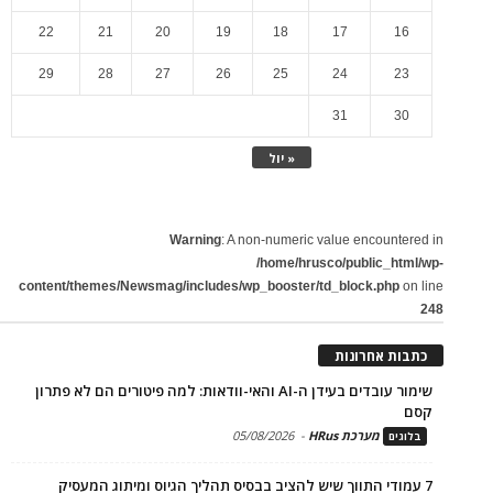
22
21
20
19
18
17
16
29
28
27
26
25
24
23
31
30
« יול
Warning
: A non-numeric value encountered in
/home/hrusco/public_html/wp-
content/themes/Newsmag/includes/wp_booster/td_block.php
on line
248
כתבות אחרונות
שימור עובדים בעידן ה-AI והאי-וודאות: למה פיטורים הם לא פתרון
קסם
מערכת HRus
-
05/08/2026
בלוגים
7 עמודי התווך שיש להציב בבסיס תהליך הגיוס ומיתוג המעסיק