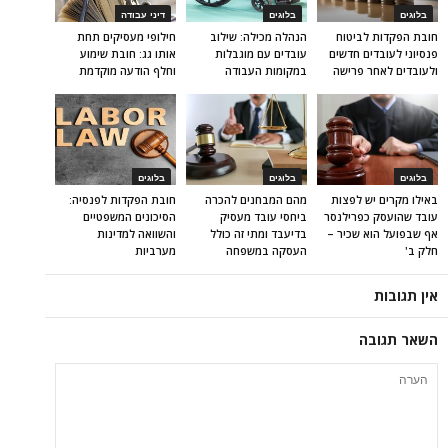
בלוגים
בלוגים
דיני עבודה
חובת הפקדות לביטוח
הנהלה מכילה: שילוב
חילופי מעסיקים תחת
פנסיוני לעובדים חדשים
עובדים עם מוגבלות
אותו גג: חובת שימוע
ולעובדים לאחר פרישה
במקומות העבודה
וחלף הודעה מוקדמת
בלוגים
בלוגים
בלוגים
באילו מקרים יש לפצות
מהם המבחנים להכרה
חובת הפקדות לפנסיה:
עובד שהועסק כפרילנסר
ביחסי עובד מעסיק
הסיכונים המשפטיים
אף שבפועל הוא שכיר –
בדיעבד ומתי זה כולל
והשוואה למדינות
חלק ב'
העסקה במשפחה
מערביות
אין תגובות
השאר תגובה