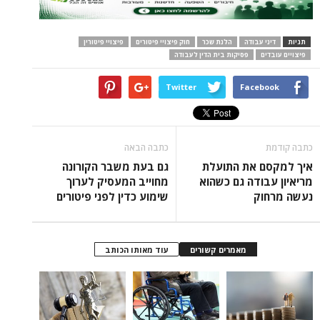
תגיות
דיני עבודה
הלנת שכר
חוק פיצויי פיטורים
פיצויי פיטורין
פיצויים עובדים
פסיקות בית הדין לעבודה
Twitter
Facebook
כתבה קודמת
כתבה הבאה
איך למקסם את התועלת
גם בעת משבר הקורונה
מריאיון עבודה גם כשהוא
מחוייב המעסיק לערוך
נעשה מרחוק
שימוע כדין לפני פיטורים
מאמרים קשורים
עוד מאותו הכותב