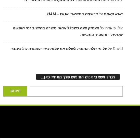
יפעת
על
במה מתבטא ההחזר על ההשקעה בהכשרת עובדים
יאנא קאסם
על
דרושים במשאבי אנוש – H&M
אלון פיאדה
על
מעסיק טעה כשכלל אחוזי משרה בחישוב ימי חופשה
שנתית – והפסיד בתביעה
David
על
על מי חלה החובה לשלם את עלות ציוד העבודה של העובד
מנהל משאבי אנוש החיפוש שלך מתחיל כאן…