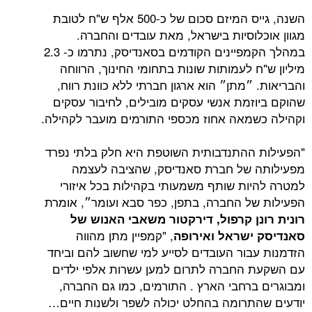
השנה, גייס המיזם סכום של כ-500 אלף ש"ח לטובת
לוסיות בישראל, מאת עובדים והחברה.
במהלך הקמפיינים הקודמים בסאנדיסק, נתרמו כ- 2.3
 לעמותות שונות בתחומי החינוך, הרווחה
״מתן״ הוא ארגון חברתי ללא כוונת רווח,
זמת אנשי עסקים מובילים, לחיבור עסקים
מאה אחוז מכספי התורמים מועבר לקהילה.
ההתנדבותית השוטפת היא חלק בלתי נפרד
 של חברת סאנדיסק, שהציבה לעצמה
ות שותף משמעותי בקהילות בכל איזורי
ל החברה, בתפן, כפר סבא ועומר״, אומרת
ן קרפול, דירקטור משאבי האנוש של
, "קמפיין מתן מהווה
ישראל ואירופה
בור העובדים לסייע למי שחשוב להם וביחד
החברה לתרום למען עשרות אלפי ילדים
ברחבי הארץ . התורמים, כמו גם החברה,
תרומה בהחלט יכולה לשפר ולשנות חיים…