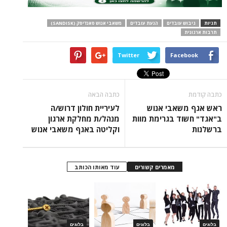
ש עובדים
הנעת עובדים
משאבי אנוש סאנדיסק (SANDISK)
Twitter
Face
כתבה הבאה
שאבי אנוש
לעיריית חולון דרוש/ה
ד בגרימת מוות
מנהל/ת מחלקת ארגון
וקליטה באגף משאבי אנוש
מאמרים קשורים
עוד מאותו הכותב
בלוגים
בלוגים