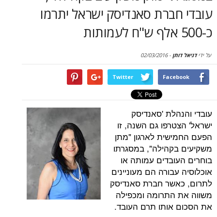
סקירות
חברת סאנדיסק ישראל יתרמו
דף הבית
תן
-
02/03/2016
Twitter
Face
הלת 'סאנדיסק
טרפו גם השנה, זו
שית לארגון "מתן
קהילה", במסגרתו
ובדים עמותה או
בורה הם מעוניינים
אשר חברת סאנדיסק
התרומה ומכפילה
אותו תרם העובד.