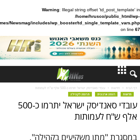
Warning
: Illegal string offset 'td_pos
/home/hrusco/publ
content/themes/Newsmag/includes/wp_booster/td_single_templa
חדשות
ות
עובדי סאנדיסק ישראל יתרמו כ-500 אלף ש"ח לעמותות
ווחה ארגונית
תרומה לקהילה
דעות
עובדי סאנדיסק ישראל יתרמו כ-500
ברנז'ה
ח לעמותות
מאמרים
 "מתן משקיעים בקהילה",