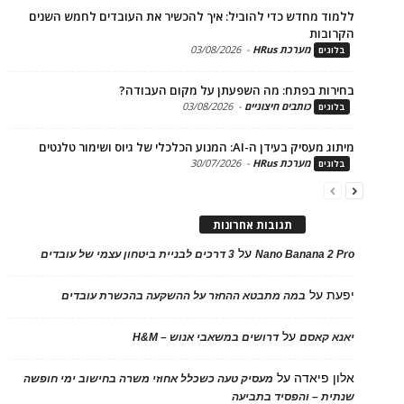
ד מחדש כדי להוביל: איך להכשיר את העובדים לחמש השנים
בות
מערכת HRus
-
03/08/2026
ים
ות בפתח: מה השפעתן על מקום העבודה?
כותבים חיצוניים
-
03/08/2026
ים
בעידן ה-AI: המנוע הכלכלי של גיוס ושימור טלנטים
מערכת HRus
-
30/07/2026
ים
תגובות אחרונות
על
Nano Banana 2
3 דרכים לבניית ביטחון עצמי של עובדים
על
במה מתבטא ההחזר על ההשקעה בהכשרת עובדים
על
 קאסם
דרושים במשאבי אנוש – H&M
 פיאדה
על
מעסיק טעה כשכלל אחוזי משרה בחישוב ימי חופשה
ת – והפסיד בתביעה