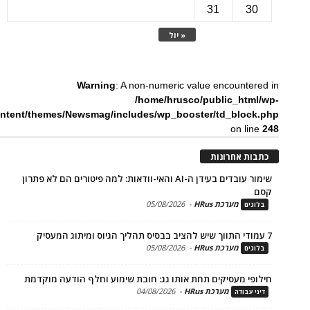
31
3
« יול
Warning
: A non-numeric value encounte
/home/hrusco/public_htm
content/themes/Newsmag/includes/wp_booster/td_bloc
on li
ת אחרונות
שימור עובדים בעידן ה-AI והאי-וודאות: למה פיטורים הם לא פתרון
מערכת HRus
-
05/08/2026
ים
מערכת HRus
-
05/08/2026
ים
פי מעסיקים תחת אותו גג: חובת שימוע וחלף הודעה מוקדמת
מערכת HRus
-
04/08/2026
 עבודה