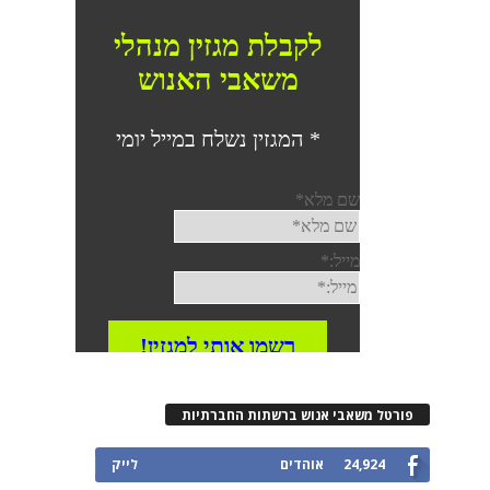
רטל משאבי אנוש ברשתות החברתיות
24,924
אוהדים
לייק