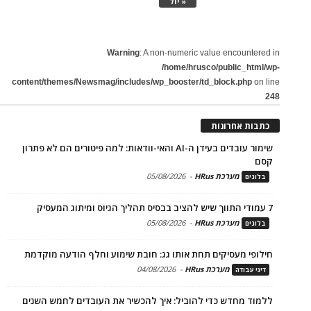
« יול
Warning
: A non-numeric value encountered in
/home/hrusco/public_html/wp-
content/themes/Newsmag/includes/wp_booster/td_block.php
on line
248
כתבות אחרונות
שימור עובדים בעידן ה-AI והאי-וודאות: למה פיטורים הם לא פתרון
קסם
מערכת HRus
-
05/08/2026
בלוגים
7 עמודי התווך שיש להציב בבסיס תהליך הגיוס ומיתוג המעסיק
מערכת HRus
-
05/08/2026
בלוגים
חילופי מעסיקים תחת אותו גג: חובת שימוע וחלף הודעה מוקדמת
מערכת HRus
-
04/08/2026
דיני עבודה
ללמוד מחדש כדי להוביל: איך להכשיר את העובדים לחמש השנים