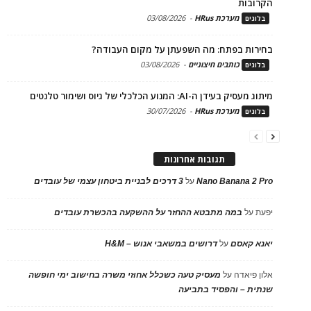
הקרובות
מערכת HRus
-
03/08/2026
בלוגים
בחירות בפתח: מה השפעתן על מקום העבודה?
כותבים חיצוניים
-
03/08/2026
בלוגים
מיתוג מעסיק בעידן ה-AI: המנוע הכלכלי של גיוס ושימור טלנטים
מערכת HRus
-
30/07/2026
בלוגים
תגובות אחרונות
Nano Banana 2 Pro
על
3 דרכים לבניית ביטחון עצמי של עובדים
יפעת
על
במה מתבטא ההחזר על ההשקעה בהכשרת עובדים
יאנא קאסם
על
דרושים במשאבי אנוש – H&M
אלון פיאדה
על
מעסיק טעה כשכלל אחוזי משרה בחישוב ימי חופשה
שנתית – והפסיד בתביעה