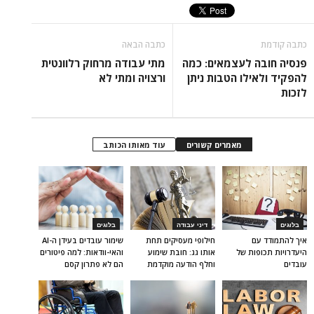
כתבה קודמת
כתבה הבאה
פנסיה חובה לעצמאים: כמה
מתי עבודה מרחוק רלוונטית
להפקיד ולאילו הטבות ניתן
ורצויה ומתי לא
לזכות
מאמרים קשורים
עוד מאותו הכותב
בלוגים
דיני עבודה
בלוגים
איך להתמודד עם
חילופי מעסיקים תחת
שימור עובדים בעידן ה-AI
היעדרויות תכופות של
אותו גג: חובת שימוע
והאי-וודאות: למה פיטורים
עובדים
וחלף הודעה מוקדמת
הם לא פתרון קסם