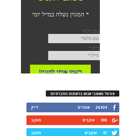
פורטל משאבי אנוש ברשתות החברתיות
24,924
אוהדים
לייק
300
עוקבים
מעקב
47
עוקבים
מעקב