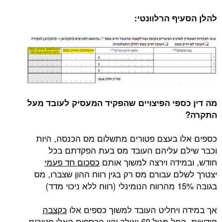
להלן הסעיף הרלוונטי:
מה דין כספי הפיצויים שהפקיד המעסיק לעובד מעל
התקרה?
כספים אלו בעצם פטורים מתשלום מס הכנסה, היות
וכבר שילם עליהם העובד מס בעת הפקדתם בכל
חודש, ובמידה וירצה למשוך אותם
כסכום חד פעמי
יצטרך לשלם עבורם מס רק בגין רווח ההון שצברו, מס
בגובה 15% מהרווח הנומינלי (רווח ללא ניכוי מדד)
אך במידה ויחליט העובד למשוך כספים אלו
כקצבה
חודשית
, החל מגיל 60 ואילך יהיו הכספים האלו פטורים