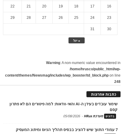
22
21
20
19
18
17
16
29
28
27
26
25
24
23
31
30
« יול
Warning
: A non-numeric value encountered in
/home/hrusco/public_html/wp-
content/themes/Newsmag/includes/wp_booster/td_block.php
on line
248
כתבות אחרונות
שימור עובדים בעידן ה-AI והאי-וודאות: למה פיטורים הם לא פתרון
קסם
מערכת HRus
-
05/08/2026
בלוגים
7 עמודי התווך שיש להציב בבסיס תהליך הגיוס ומיתוג המעסיק