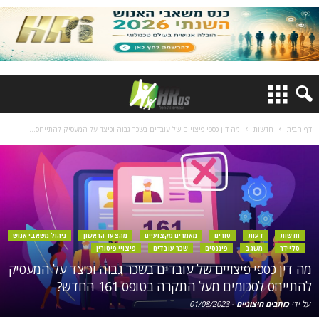
דף הבית
חדשות
מה דין כספי פיצויים של עובדים בשכר גבוה וכיצד על המעסיק להתייחס...
חדשות
דעות
טורים
מאמרים מקצועיים
מהצעד הראשון
ניהול משאבי אנוש
סליידר
משגב
פיננסים
שכר עובדים
פיצויי פיטורין
מה דין כספי פיצויים של עובדים בשכר גבוה וכיצד על המעסיק
להתייחס לסכומים מעל התקרה בטופס 161 החדש?
על ידי
כותבים חיצוניים
-
01/08/2023