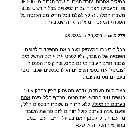
במילים אחרות: עובד המרוויח שכר הגבוה מ- 39,300
₪ , ומעסיקו מפקיד עבורו לפיצויים בכל חודש 8.33%
משכרו המלא
, נאלץ לשלם בכל חודש מס הכנסה על
הפקדת המעסיק מעל התקרה שנקבעה :
= 39,300 ₪ X8.33% .
3,275 ₪
בכל חודש בו המעסיק מעביר את ההפקדות לקופת
הפנסיה של העובד, עליו לפרט את אותם התשלומים
שכבר חוייב העובד בגינם במס, וכך קופת הפנסיה
"צובעת" את כספי הפיצויים הללו ככספים שכבר נגבה
בעבורם מס מהעובד.
בעת סיום העסקה, נדרש המעסיק לציין בחלק א.10
בטופס 161 החדש- את סכומי הכסף הללו פעם
אחת
בערכם הנומינלי
, ללא הרווחים שצברו הכספים הללו,
ופעם שניה בערכם כולל רווחים ליום פרישת העובד
מהעבודה, וכן לסמן האם בפועל חוייב העובד במס
בחודשי ההפקדה או שלא.