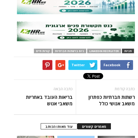
LINKEDIN RECRU
גיוס ברשתות חברתיות
קורות חיים
Twitter
Face
כתבה הבאה
יות כפתרון
בריאות העובד באחריות
י כולל
משאבי אנוש
מאמרים קשורים
עוד מאותו הכותב