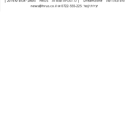
שת
Dreamzone
| כל הזכויות שמורות
HRUS
משאבי אנוש © 2016 |
יצירת קשר: 0722-555-225 או news@hrus.co.il