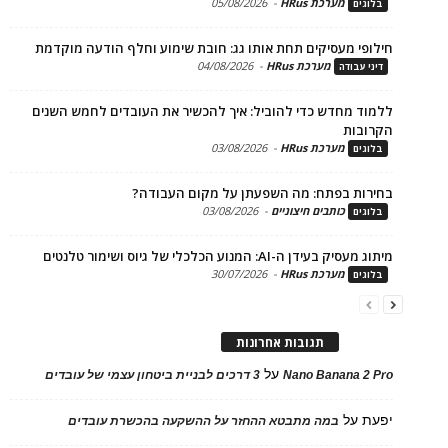
מערכת HRus
-
05/08/2026
ים
פי מעסיקים תחת אותו גג: חובת שימוע וחלף הודעה מוקדמת
מערכת HRus
-
04/08/2026
 עבודה
ד מחדש כדי להוביל: איך להכשיר את העובדים לחמש השנים
בות
מערכת HRus
-
03/08/2026
ים
ות בפתח: מה השפעתן על מקום העבודה?
כותבים חיצוניים
-
03/08/2026
ים
בעידן ה-AI: המנוע הכלכלי של גיוס ושימור טלנטים
מערכת HRus
-
30/07/2026
ים
תגובות אחרונות
על
Nano Banana 2
3 דרכים לבניית ביטחון עצמי של עובדים
על
במה מתבטא ההחזר על ההשקעה בהכשרת עובדים