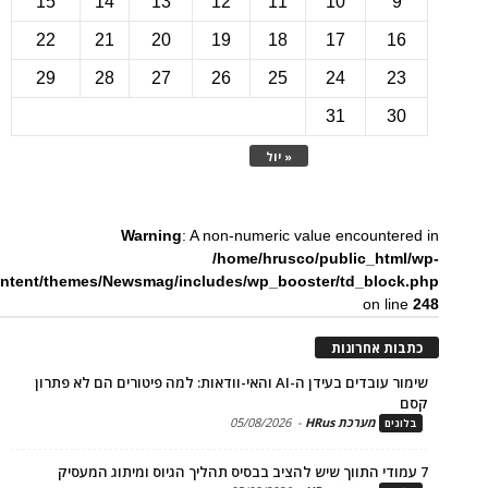
15
14
13
12
11
10
22
21
20
19
18
17
1
29
28
27
26
25
24
2
31
3
« יול
Warning
: A non-numeric value encounte
/home/hrusco/public_htm
content/themes/Newsmag/includes/wp_booster/td_bloc
on li
ת אחרונות
שימור עובדים בעידן ה-AI והאי-וודאות: למה פיטורים הם לא פתרון
מערכת HRus
-
05/08/2026
ים