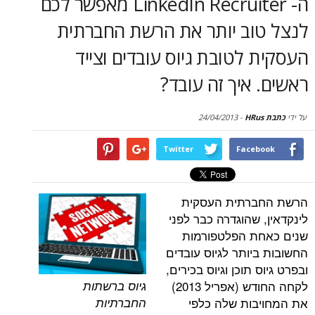
ה- LinkedIn Recruiter מאפשר לכם
סקירות
וב יותר את הרשת החברתית
דף הבית
לטובת גיוס עובדים וצייד
איך זה עובד?
24/04/2013
-
Twitter
Face
רתית העסקית
שהוגדרה כבר לפני
ת הפלטפורמות
ותר לגיוס עובדים
תוכן וגיוס בכירים,
גיוס ברשתות
לקחה החודש (אפריל 2013)
החברתיות
ות שלה כלפי