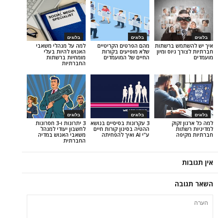
בלוגים
בלוגים
ש ברשתות
מהם הפרטים הקריטיים
למה על מנהלי משאבי
יוס ומיון
שלא מופיעים בקורות
האנוש להיות בעלי
החיים של המועמדים
מומחיות ברשתות
החברתיות
בלוגים
בלוגים
קוק
3 עקרונות בסיסיים בנושא
3 יתרונות ו-3 חסרונות
ת
ההטיה בסינון קורות חיים
לחשבון יעודי למנהל
ה
ע"י AI ואיך להפחיתה
משאבי האנוש במדיה
החברתית
ה