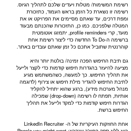
ימות/ מטלות ויעדים שלכם לתהליך הגיוס.
נשארת כל הזמן בראש העמוד, כתזכורת
ם, עד שאתם מסיימים את הפרויקט או את
ניכם. כמו כן, התזכורות שהכנתם מבעוד
מועד, קרי profile reminders, יתמזגו אוטומטית
ברשימה ה-To Do החדשה כדי ליצור רשימת אחת
שתוביל אתכם כל זמן שאתם עובדים באתר.
חיפוש הפכה זמינה/ בולטת יותר והיא
עזר בהגדרות חיפוש קודמות כדי לקצר ולייעל
 החיפוש. כך למעשה, כשהמשתמש מגיע
פוש להגדיר מילת חיפוש או צירוף (לדוגמה
ות מידע), ברגע שהוא יתחיל להקליד
אותיות, תפתח לו רשימה (drop-down) שמכילה
פוש קודמות כדי למקד ולייעל את תהליך
רשת.
אחת החוזקות העיקריות של ה- LinkedIn Recruiter
הוא ללא ספק הפיצ'ר שנקרא: People you might want