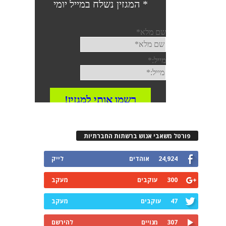
פורטל משאבי אנוש ברשתות החברתיות
24,924
אוהדים
לייק
300
עוקבים
מעקב
47
עוקבים
מעקב
307
מנויים
להירשם