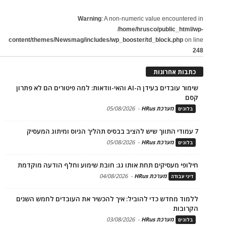
Warning
: A non-numeric value encountered in
/home/hrusco/public_html/wp-
content/themes/Newsmag/includes/wp_booster/td_block.php
on line
248
כתבות אחרונות
שימור עובדים בעידן ה-AI והאי-וודאות: למה פיטורים הם לא פתרון
קסם
מערכת HRus
-
05/08/2026
בלוגים
7 עמודי התווך שיש להציב בבסיס תהליך הגיוס ומיתוג המעסיק
מערכת HRus
-
05/08/2026
בלוגים
חילופי מעסיקים תחת אותו גג: חובת שימוע וחלף הודעה מוקדמת
מערכת HRus
-
04/08/2026
דיני עבודה
ללמוד מחדש כדי להוביל: איך להכשיר את העובדים לחמש השנים
הקרובות
מערכת HRus
-
03/08/2026
בלוגים