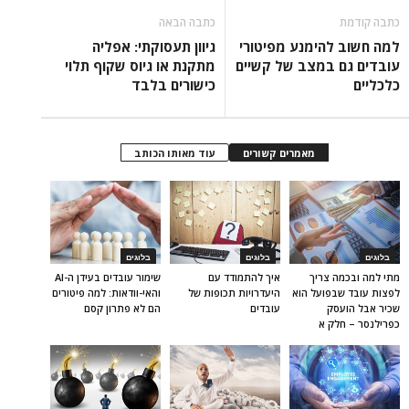
כתבה קודמת
כתבה הבאה
למה חשוב להימנע מפיטורי
גיוון תעסוקתי: אפליה
עובדים גם במצב של קשיים
מתקנת או גיוס שקוף תלוי
כלכליים
כישורים בלבד
מאמרים קשורים
עוד מאותו הכותב
בלוגים
בלוגים
בלוגים
מתי למה ובכמה צריך
איך להתמודד עם
שימור עובדים בעידן ה-AI
לפצות עובד שבפועל הוא
היעדרויות תכופות של
והאי-וודאות: למה פיטורים
שכיר אבל הועסק
עובדים
הם לא פתרון קסם
כפרילנסר – חלק א