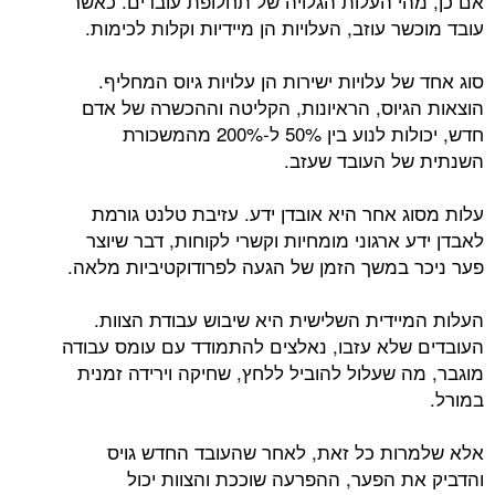
אם כן, מהי העלות הגלויה של תחלופת עובדים. כאשר
עובד מוכשר עוזב, העלויות הן מיידיות וקלות לכימות.
סוג אחד של עלויות ישירות הן עלויות גיוס המחליף.
הוצאות הגיוס, הראיונות, הקליטה וההכשרה של אדם
חדש, יכולות לנוע בין 50% ל-200% מהמשכורת
השנתית של העובד שעזב.
עלות מסוג אחר היא אובדן ידע. עזיבת טלנט גורמת
לאבדן ידע ארגוני מומחיות וקשרי לקוחות, דבר שיוצר
פער ניכר במשך הזמן של הגעה לפרודוקטיביות מלאה.
העלות המיידית השלישית היא שיבוש עבודת הצוות.
העובדים שלא עזבו, נאלצים להתמודד עם עומס עבודה
מוגבר, מה שעלול להוביל ללחץ, שחיקה וירידה זמנית
במורל.
אלא שלמרות כל זאת, לאחר שהעובד החדש גויס
והדביק את הפער, ההפרעה שוככת והצוות יכול