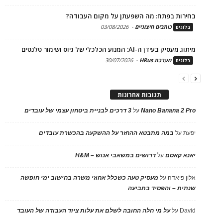
בחירות בפתח: מה השפעתן על מקום העבודה?
כותבים חיצוניים
-
03/08/2026
בלוגים
מיתוג מעסיק בעידן ה-AI: המנוע הכלכלי של גיוס ושימור טלנטים
מערכת HRus
-
30/07/2026
בלוגים
תגובות אחרונות
Nano Banana 2 Pro
על
3 דרכים לבניית ביטחון עצמי של עובדים
יפעת
על
במה מתבטא ההחזר על ההשקעה בהכשרת עובדים
יאנא קאסם
על
דרושים במשאבי אנוש – H&M
אלון פיאדה
על
מעסיק טעה כשכלל אחוזי משרה בחישוב ימי חופשה
שנתית – והפסיד בתביעה
David
על
על מי חלה החובה לשלם את עלות ציוד העבודה של העובד