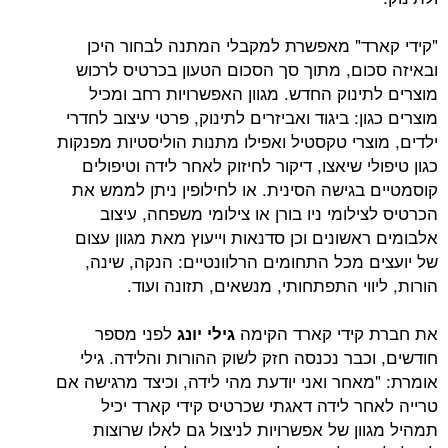
ד" מאפשרת למקבלי המתנה לבחור היכן
ום, מתוך סך הסכום הטעון בכרטיס לרכוש
נוק החדש. מגוון האפשרויות רחב ומכיל
ן: ביגוד ואביזרים לתינוק, פרטי עיצוב לחדרי
רי טקסטיל ואפילו מתנות הוליסטיות מפנקות
י שיאצו, דיקור לחיזוק לאחר לידה וטיפולים
בגישה הסינית. או לחילופין ניתן לממש את
לומי ניו בורן או צילומי משפחה, עיצוב
שונים וכן סדנאות וייעוץ מאת מגוון עצום
 מכל התחומים הרלוונטיים: הנקה, שינה,
וי התפתחותי, מנשאים, תזונה ועוד.
קידי קארד הקימה
לפני מספר
גילי יונג
בר נכנסה חזק לשוק ההורות והלידה. גילי
אחר ואני יודעת מהי לידה, וכיצד מרגישה אם
ר לידה דאגתי שכרטיס קידי קארד יכיל
ן של אפשרויות לניצול גם לאלו שרוצות