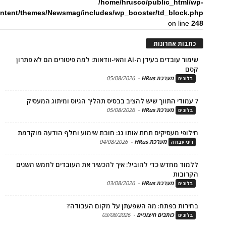
/home/hrusco/public_htm
content/themes/Newsmag/includes/wp_booster/td_bloc
on li
ת אחרונות
שימור עובדים בעידן ה-AI והאי-וודאות: למה פיטורים הם לא פתרון
מערכת HRus
-
05/08/2026
ים
מערכת HRus
-
05/08/2026
ים
פי מעסיקים תחת אותו גג: חובת שימוע וחלף הודעה מוקדמת
מערכת HRus
-
04/08/2026
 עבודה
ד מחדש כדי להוביל: איך להכשיר את העובדים לחמש השנים
בות
מערכת HRus
-
03/08/2026
ים
ות בפתח: מה השפעתן על מקום העבודה?
כותבים חיצוניים
-
03/08/2026
ים