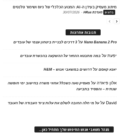
בעידן ה-AI: המנוע הכלכלי של גיוס ושימור טלנטים
מערכת HRus
-
30/07/2026
ים
תגובות אחרונות
על
Nano Banana 2
3 דרכים לבניית ביטחון עצמי של עובדים
על
במה מתבטא ההחזר על ההשקעה בהכשרת עובדים
על
 קאסם
דרושים במשאבי אנוש – H&M
 פיאדה
על
מעסיק טעה כשכלל אחוזי משרה בחישוב ימי חופשה
ת – והפסיד בתביעה
D
על
על מי חלה החובה לשלם את עלות ציוד העבודה של העובד
נהל משאבי אנוש החיפוש שלך מתחיל כאן…