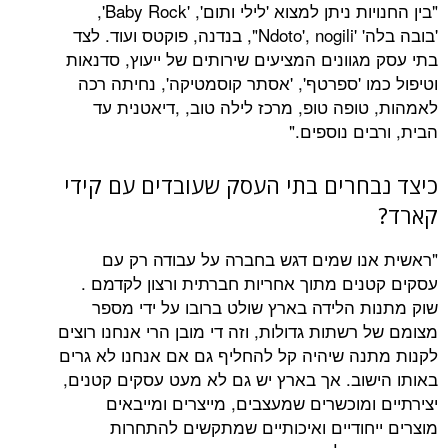
"בין החנויות ניתן למצוא 'לילי ותום', 'Baby Rock',
'בובה בלה' 'Ndoto', nogili", בנדנה, פוקטס ועוד. לצד
וונים המציעים שירותים של ייעוץ, סדנאות
ו 'ספרטף', 'אסתר קוסמטיקה', נחיתה רכה
ופה טופ, מרכז לילה טוב, ,דיאטנית עד
ם נוספים."
חרים בתי העסק שעובדים עם קידי
ו שמים דגש בחברה על עבודה רק עם
ים מתוך אחריות חברתית ורצון לקדמם .
 הלידה בארץ שולט ברובו על ידי מספר
שתות גדולות, וזה די מובן הרי אנחנו רוצים
ה שיהיה קל להחליף גם אם אנחנו לא גרים
וב. אך בארץ יש גם לא מעט עסקים קטנים,
מוכשרים שמעצבים, מייצרים ומייבאים
חודיים ואיכותיים שמתקשים להתחרות