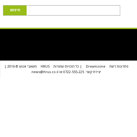
שת
Dreamzone
| כל הזכויות שמורות
HRUS
משאבי אנוש © 2016 |
יצירת קשר: 0722-555-225 או news@hrus.co.il