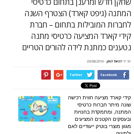
דש ומרענן בתחום כרטיסי
סקירות
(גיפט קארד) הצטרף השנה
דף הבית
 המובילות בתחום – חברת
ארד המציעה כרטיסי מתנה
 כמתנת לידה להורים הטריים
תן
-
03/08/2016
Twitter
Face
 מציעה חווית רכישה
 חברות כרטיסי
תמקדת בחנויות
קטנים המציעים
י בוטיק ייעודיים לאם