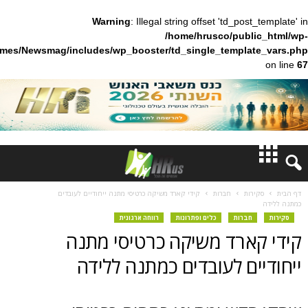
Warning
: Illegal string offset 'td_pos
/home/hrusco/publ
content/themes/Newsmag/includes/wp_booster/td_single_templa
חדשות
ות
חברות
קידי קארד משיקה כרטיסי מתנה ייחודיים לעובדים
דעות
חברות
כלים ופתרונות
רווחה ארגונית
ארד משיקה כרטיסי מתנה
ברנז'ה
ם לעובדים כמתנה ללידה
מאמרים