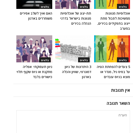
בלוגים
בלוגים
בלוגים
אוכלוסיות מגוונות
תת-יצוג של אוכלוסיות
האם ואיך לשלב אסירים
ממשיכות לסבול מתת
מגוונות בישראל בדרגי
משוחררים בארגון
ייצוג בתפקידים בכירים,
הנהלה בכירים
במערב
בלוגים
בלוגים
בלוגים
5 צעדים להפחתת הטיה
3 היתרונות של גיוון
גיוון תעסוקתי: אפליה
על בסיס גיל, מגדר או
דמוגרפי, שוויון והכלה
מתקנת או גיוס שקוף תלוי
מוצא בגיוס עובדים
בארגון
כישורים בלבד
אין תגובות
השאר תגובה