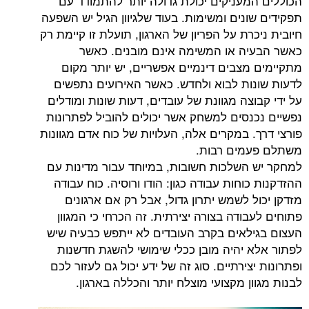
הכוללים המעניקים יכולת גדולה יותר להתמודד עם
תפקידים שונים ומשימות. בעוד שלגיוון הגיל יש השפעה
חיובית ניכרת על הפריון של הארגון, תועלת זו קיימת רק
כאשר הבעיה או המשימה אינם מובנים. כאשר
מתקיימים מצבים דינמיים אפשריים, יש יותר מקום
לדעות שונות לבוא ולחדש. כאשר האירועים נתפשים
על ידי קבוצה מגוונת של עובדים, דעות שונות ומודלים
נפשיים נכנסים למשחק אשר יכולים להוביל לפתרונות
פורצי דרך. במקרים אלה, העלויות של כוח אדם מגוונות
משתלם פעמים רבות.
למחקר יש השלכות חשובות, במיוחד עבור מדינות עם
ההזדקנות כוחות עבודה כגון: הודו ורוסיה. כוח עבודה
מזדקן יכול לשמש יתרון גדול, אבל רק אם ארגונים
פתוחים לעבודה בצורה יצירתית. זה הכרחי כי המגוון
העצום בגילאים בקרב העובדים לא ייתפש כבעיה שיש
לפתור אלא יהיה מובן ככלי שימושי להשגת חדשנות
ופתרונות יצירתיים. סוג זה של ידע יכול גם לעזור לכם
לבנות מגוון מקצועי מוצלח יותר והכללה בארגון.