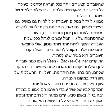
שהעובדים הצעירים יותר ככל הנראה יסתמכו בעיקר
על הכישורים האקדמיים שלהם, ויצרו שילוב קלאסי של
מיומנויות ויכולות.
מגוון גיל גדול במקום העבודה יכול להיות גם מועיל וגם
בעייתי לארגון. עם זאת, היתרונות רק יגדלו עד לנקודה
מסוימת ולאחר מכן יתכן ותהיה ירידה, בעוד
שהחסרונות של גיוון הגיל ימשיכו לגדול ככל שכוח
העבודה יהפוך להיות יותר ויותר מכוון. אולי כתוצאה
ממגבלות אלה, מקובל לחשוב כי גיוון הגיל בקרב
העובדים הוא בעיה שיש לפתור.
החוקרים Backes-Gellner ו- Veen חשפו כמה עובדות
להן השלכות יקרות המנוגדות למה שחושבים. במחקר
שלהם, הם בחנו את היתרונות, העלויות וההשלכות של
גיוון הגיל במקום העבודה.
גיוון הגיל בעבודה מטפח בסיס ידע גדול יותר
המחקר קבע שכאשר עובדי הארגון הם מגוונים במידה
רבה בגיל, באופן טבעי קיים מאגר ידע רחב יותר וניסיון
מגוון. זה בתורו משפיע על הביצועים הארגוניים