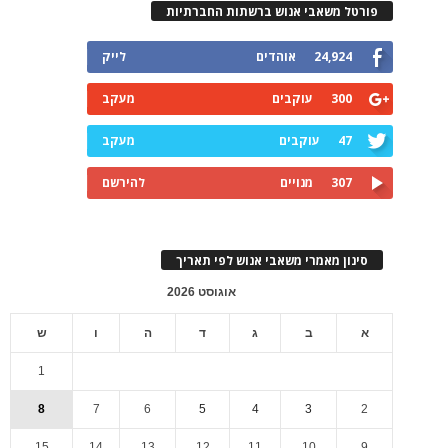
פורטל משאבי אנוש ברשתות החברתיות
24,924
אוהדים
לייק
300
עוקבים
מעקב
47
עוקבים
מעקב
307
מנויים
להירשם
סינון מאמרי משאבי אנוש לפי תאריך
אוגוסט 2026
א
ב
ג
ד
ה
ו
ש
1
8
7
6
5
4
3
2
15
14
13
12
11
10
9