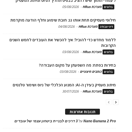
7 עמודי התווך שיש להציב בבסיס תהליך הגיוס ומיתוג המעסיק
מערכת HRus
-
05/08/2026
בלוגים
חילופי מעסיקים תחת אותו גג: חובת שימוע וחלף הודעה מוקדמת
מערכת HRus
-
04/08/2026
דיני עבודה
ללמוד מחדש כדי להוביל: איך להכשיר את העובדים לחמש השנים
הקרובות
מערכת HRus
-
03/08/2026
בלוגים
בחירות בפתח: מה השפעתן על מקום העבודה?
כותבים חיצוניים
-
03/08/2026
בלוגים
מיתוג מעסיק בעידן ה-AI: המנוע הכלכלי של גיוס ושימור טלנטים
מערכת HRus
-
30/07/2026
בלוגים
תגובות אחרונות
Nano Banana 2 Pro
על
3 דרכים לבניית ביטחון עצמי של עובדים