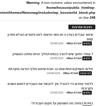
Warning
: A non-numeric value encounte
/home/hrusco/public_htm
content/themes/Newsmag/includes/wp_booster/td_bloc
on li
ת אחרונות
שימור עובדים בעידן ה-AI והאי-וודאות: למה פיטורים הם לא פתרון
מערכת HRus
-
05/08/2026
ים
מערכת HRus
-
05/08/2026
ים
פי מעסיקים תחת אותו גג: חובת שימוע וחלף הודעה מוקדמת
מערכת HRus
-
04/08/2026
 עבודה
ד מחדש כדי להוביל: איך להכשיר את העובדים לחמש השנים
בות
מערכת HRus
-
03/08/2026
ים
ות בפתח: מה השפעתן על מקום העבודה?