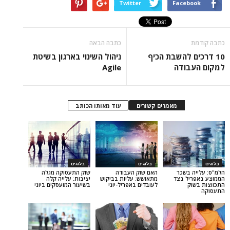
Twitter
Face
כתבה הבאה
 להשבת הכיף
ניהול השינוי בארגון בשיטת
ודה
Agile
מאמרים קשורים
עוד מאותו הכותב
בלוגים
בלוגים
בשכר
האם שוק העבודה
שוק התעסוקה מגלה
ל בצד
מתאושש: עליות בביקוש
יציבות: עלייה קלה
לעובדים באפריל-יוני
בשיעור המועסקים ביוני