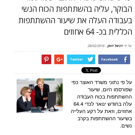
סקירות
 עליה בהשתתפות הכוח הנשי
 העלה את שיעור ההשתתפות
דף הבית
6 אחוזים
תן
-
28/02/2016
Twitter
Face
י משרד האוצר כפי
ום, שיעור
 בכוח העבודה
עלה בחודש ינואר לכדי 64.4
זאת על רקע העלייה
השתתפות בקרב