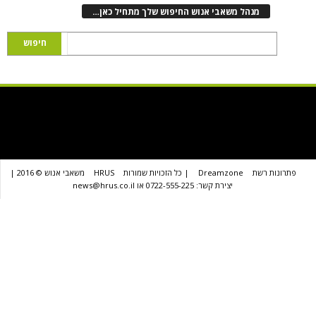
נהל משאבי אנוש החיפוש שלך מתחיל כאן…
שת
Dreamzone
| כל הזכויות שמורות
HRUS
משאבי אנוש © 2016 |
יצירת קשר: 0722-555-225 או news@hrus.co.il