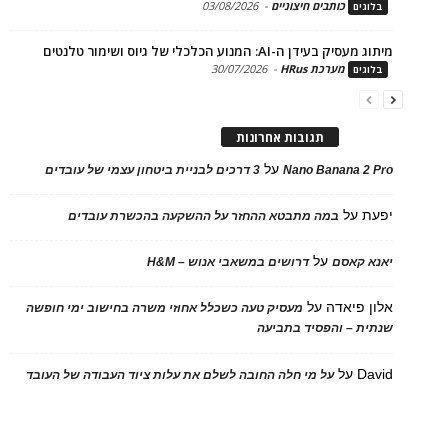
כותבים חיצוניים
-
03/08/2026
ים
בעידן ה-AI: המנוע הכלכלי של גיוס ושימור טלנטים
מערכת HRus
-
30/07/2026
ים
תגובות אחרונות
על
Nano Banana 2
3 דרכים לבניית ביטחון עצמי של עובדים
על
במה מתבטא ההחזר על ההשקעה בהכשרת עובדים
על
 קאסם
דרושים במשאבי אנוש – H&M
 פיאדה
על
מעסיק טעה כשכלל אחוזי משרה בחישוב ימי חופשה
ת – והפסיד בתביעה
D
על
על מי חלה החובה לשלם את עלות ציוד העבודה של העובד