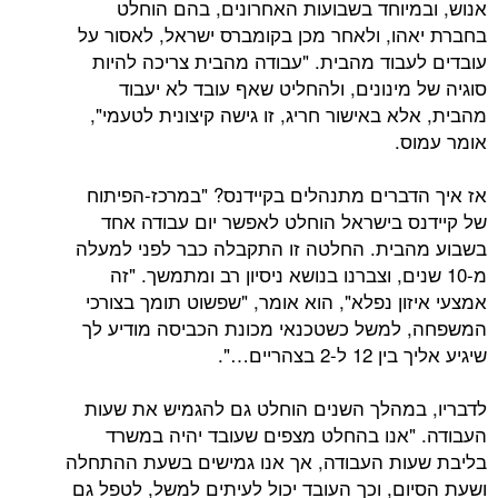
יוחד בשבועות האחרונים, בהם הוחלט
ו, ולאחר מכן בקומברס ישראל, לאסור על
בוד מהבית. "עבודה מהבית צריכה להיות
ינונים, ולהחליט שאף עובד לא יעבוד
 באישור חריג, זו גישה קיצונית לטעמי",
.
ברים מתנהלים בקיידנס? "במרכז-הפיתוח
 בישראל הוחלט לאפשר יום עבודה אחד
ית. החלטה זו התקבלה כבר לפני למעלה
נים, וצברנו בנושא ניסיון רב ומתמשך. "זה
ן נפלא", הוא אומר, "שפשוט תומך בצורכי
משל כשטכנאי מכונת הכביסה מודיע לך
בצהריים…".
מהלך השנים הוחלט גם להגמיש את שעות
אנו בהחלט מצפים שעובד יהיה במשרד
ת העבודה, אך אנו גמישים בשעת ההתחלה
ם, וכך העובד יכול לעיתים למשל, לטפל גם