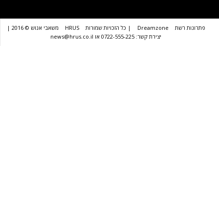
שת
Dreamzone
| כל הזכויות שמורות
HRUS
משאבי אנוש © 2016 |
יצירת קשר: 0722-555-225 או news@hrus.co.il