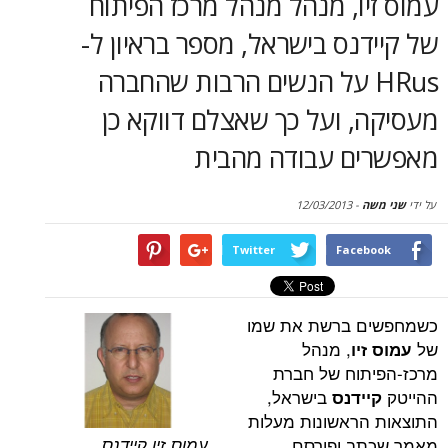
ו, מנהל מנהל מרכז הפיתוח
סקירות
נס בישראל, מספר בראיון ל-
דף הבית
HRu על הנשים הרבות שהחברה
 ועל כך שאצלם דווקא כן
ם עבודה מהבית
12/03/2013
-
Twitter
Face
 ברשת את שמו
, מנהל
יו
וח של חברת
בישראל,
ידנס
ראשונות מעלות
ב ופורסם
עמוס זיו קיידנס