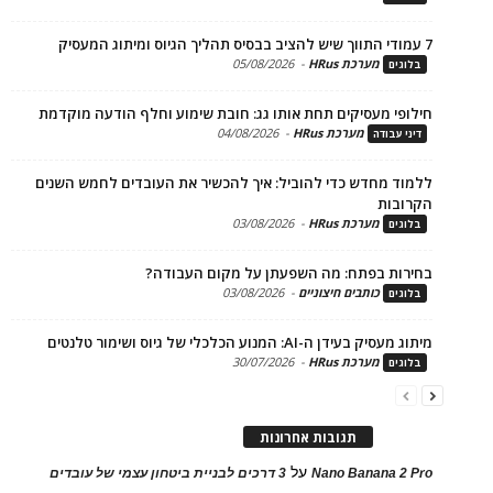
מערכת HRus
-
05/08/2026
ים
פי מעסיקים תחת אותו גג: חובת שימוע וחלף הודעה מוקדמת
מערכת HRus
-
04/08/2026
 עבודה
ד מחדש כדי להוביל: איך להכשיר את העובדים לחמש השנים
בות
מערכת HRus
-
03/08/2026
ים
ות בפתח: מה השפעתן על מקום העבודה?
כותבים חיצוניים
-
03/08/2026
ים
בעידן ה-AI: המנוע הכלכלי של גיוס ושימור טלנטים
מערכת HRus
-
30/07/2026
ים
תגובות אחרונות
על
Nano Banana 2
3 דרכים לבניית ביטחון עצמי של עובדים