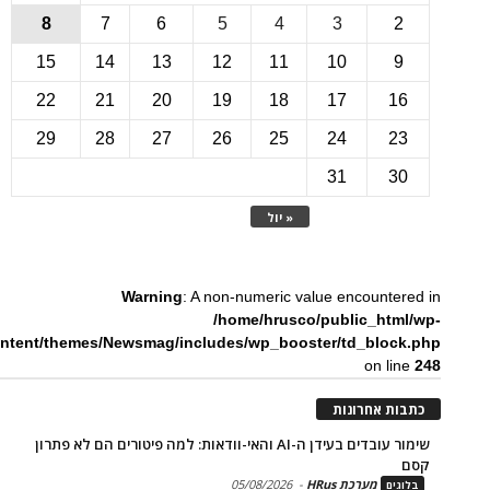
8
7
6
5
4
3
15
14
13
12
11
10
22
21
20
19
18
17
1
29
28
27
26
25
24
2
31
3
« יול
Warning
: A non-numeric value encounte
/home/hrusco/public_htm
content/themes/Newsmag/includes/wp_booster/td_bloc
on li
ת אחרונות
שימור עובדים בעידן ה-AI והאי-וודאות: למה פיטורים הם לא פתרון
מערכת HRus
-
05/08/2026
ים