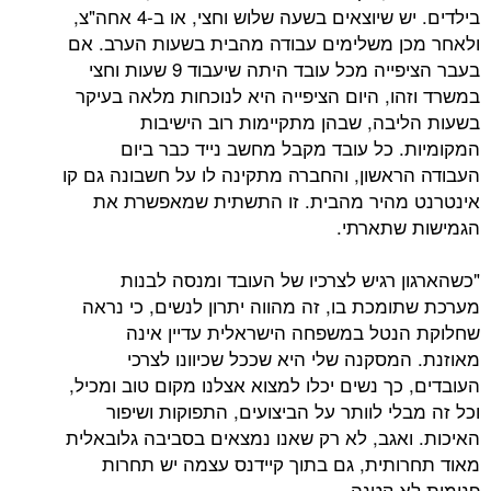
בילדים. יש שיוצאים בשעה שלוש וחצי, או ב-4 אחה"צ,
 משלימים עבודה מהבית בשעות הערב. אם
בעבר הציפייה מכל עובד היתה שיעבוד 9 שעות וחצי
ו, היום הציפייה היא לנוכחות מלאה בעיקר
בה, שבהן מתקיימות רוב הישיבות
 כל עובד מקבל מחשב נייד כבר ביום
אשון, והחברה מתקינה לו על חשבונה גם קו
מהיר מהבית. זו התשתית שמאפשרת את
תארתי.
 רגיש לצרכיו של העובד ומנסה לבנות
מכת בו, זה מהווה יתרון לנשים, כי נראה
טל במשפחה הישראלית עדיין אינה
מסקנה שלי היא שככל שכיוונו לצרכי
ך נשים יכלו למצוא אצלנו מקום טוב ומכיל,
י לוותר על הביצועים, התפוקות ושיפור
אגב, לא רק שאנו נמצאים בסביבה גלובאלית
תית, גם בתוך קיידנס עצמה יש תחרות
 קטנה.