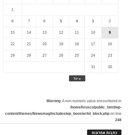
1
8
7
6
5
4
3
2
15
14
13
12
11
10
9
22
21
20
19
18
17
16
29
28
27
26
25
24
23
31
30
« יול
Warning
: A non-numeric value encountered in
/home/hrusco/public_html/wp-
content/themes/Newsmag/includes/wp_booster/td_block.php
on line
248
כתבות אחרונות