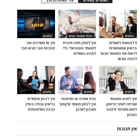
מאמרים קשורים
עוד מאותו הכותב
בלוגים
ניהול משאבי אנוש
בלוגים
5 דוגמאות לשאלות
איך לספק חוויה חיובית
איך AI משדרגת את
בריאיון שמאפשרות
למועמד פוטנציאלי בלי
תוכניות חבר מביא חבר
לראות את המועמד מבעד
לטבוע בשאלות
להכנה עם AI
בלוגים
בלוגים
בלוגים
איך למנוע ממועמד
נורת אזהרה או הזדמנות:
איך לבחון מועמדים
שנדחה לאחר הריאיון,
איך לבחון מועמד ש'קופץ'
בריאיון עבודה בעידן
לחוש ממורמר ולפגוע
מארגון לארגון
הבינה המלאכותית
בארגון
אין תגובות