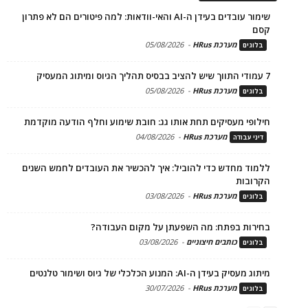
שימור עובדים בעידן ה-AI והאי-וודאות: למה פיטורים הם לא פתרון
קסם
מערכת HRus
-
05/08/2026
בלוגים
7 עמודי התווך שיש להציב בבסיס תהליך הגיוס ומיתוג המעסיק
מערכת HRus
-
05/08/2026
בלוגים
חילופי מעסיקים תחת אותו גג: חובת שימוע וחלף הודעה מוקדמת
מערכת HRus
-
04/08/2026
דיני עבודה
ללמוד מחדש כדי להוביל: איך להכשיר את העובדים לחמש השנים
הקרובות
מערכת HRus
-
03/08/2026
בלוגים
בחירות בפתח: מה השפעתן על מקום העבודה?
כותבים חיצוניים
-
03/08/2026
בלוגים
מיתוג מעסיק בעידן ה-AI: המנוע הכלכלי של גיוס ושימור טלנטים
מערכת HRus
-
30/07/2026
בלוגים