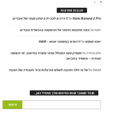
תגובות אחרונות
Nano Banana 2 Pro
על
3 דרכים לבניית ביטחון עצמי של עובדים
יפעת
על
במה מתבטא ההחזר על ההשקעה בהכשרת עובדים
יאנא קאסם
על
דרושים במשאבי אנוש – H&M
אלון פיאדה
על
מעסיק טעה כשכלל אחוזי משרה בחישוב ימי חופשה
שנתית – והפסיד בתביעה
David
על
על מי חלה החובה לשלם את עלות ציוד העבודה של העובד
מנהל משאבי אנוש החיפוש שלך מתחיל כאן…