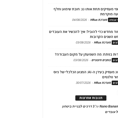
פי מעסיקים תחת אותו גג: חובת שימוע וחלף
עה מוקדמת
מערכת HRus
-
04/08/2026
י עבודה
ד מחדש כדי להוביל: איך להכשיר את העובדים
ש השנים הקרובות
מערכת HRus
-
03/08/2026
גים
ות בפתח: מה השפעתן על מקום העבודה?
כותבים חיצוניים
-
03/08/2026
גים
מיתוג מעסיק בעידן ה-AI: המנוע הכלכלי של גיוס
ור טלנטים
מערכת HRus
-
30/07/2026
גים
תגובות אחרונות
Nano Banan
על
3 דרכים לבניית ביטחון
 עובדים