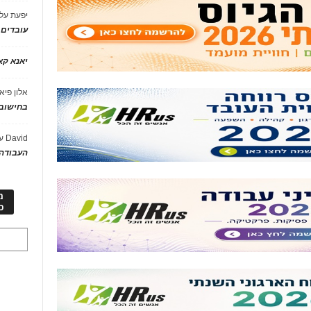
יפעת
על
עובדים
יאנא ק
אלון פיא
בחישוב 
David
ע
העבודה 
מ
כ