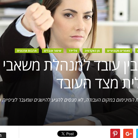
מאמרים מקצועיים
מן האקדמיה
סליידר
שימור עובדים
תרבות ארגונית
בין עובד למנהלת משאבי א
ת מצד העובד
 המינימום במקום העבודה, לא מנסים להגיע להישגים שמעבר לציפיות ונ
ה