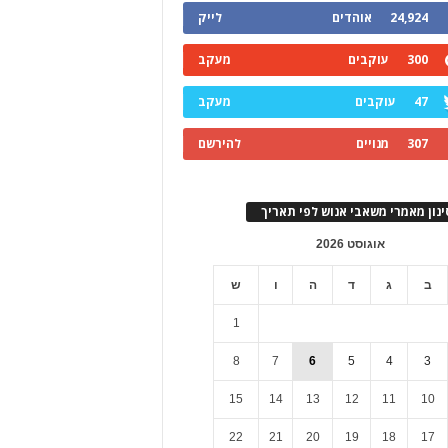
24,924
אוהדים
לייק
300
עוקבים
מעקב
47
עוקבים
מעקב
307
מנויים
להירשם
ינון מאמרי משאבי אנוש לפי תאריך
אוגוסט 2026
ב
ג
ד
ה
ו
ש
1
8
7
6
5
4
3
15
14
13
12
11
10
22
21
20
19
18
17