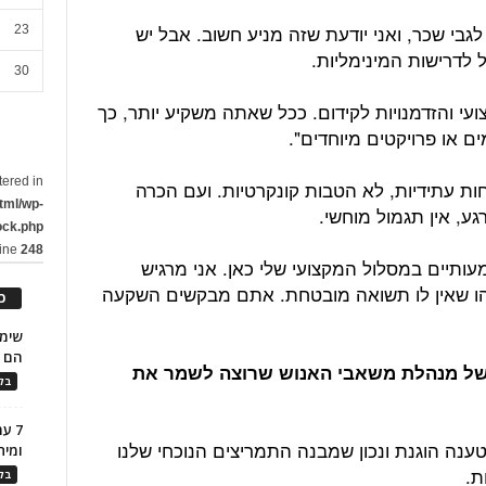
גבי שכר, ואני יודעת שזה מניע חשוב. אבל יש
23
לדרישות המינימליות.
30
עי והזדמנויות לקידום. ככל שאתה משקיע יותר, כך
ם או פרויקטים מיוחדים".
tered in
חות עתידיות, לא הטבות קונקרטיות. ועם הכרה
tml/wp-
גע, אין תגמול מוחשי.
ock.php
line
248
עותיים במסלול המקצועי שלי כאן. אני מרגיש
 שאין לו תשואה מובטחת. אתם מבקשים השקעה
כ
הם ל
 של מנהלת משאבי האנוש שרוצה לשמר את
בלו
7 ע
טענה הוגנת ונכון שמבנה התמריצים הנוכחי שלנו
ומית
ת.
בלו