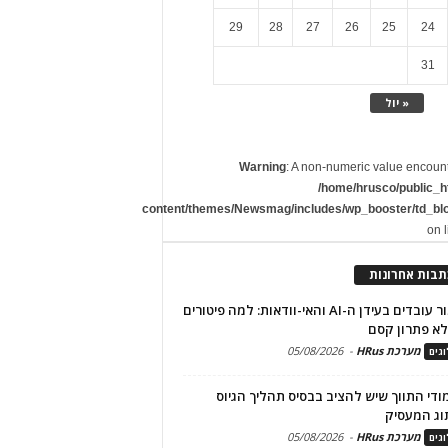
29
28
27
26
25
24
31
« יול
Warning
: A non-numeric value encoun
/home/hrusco/public_h
content/themes/Newsmag/includes/wp_booster/td_bl
on 
תבות אחרונות
שימור עובדים בעידן ה-AI והאי-וודאות: למה פיטורים
א פתרון קסם
מערכת HRus
-
05/08/2026
גים
מודי התווך שיש להציב בבסיס תהליך הגיוס
וג המעסיק
מערכת HRus
-
05/08/2026
גים