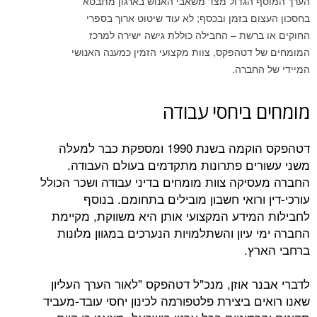
 הגדול מצד משאבי האנוש בארגון מתבטא
ם בזמן ובכסף; לא עוד שיטוט ארוך בספרי
רשת – החבילה כוללת גישה ישירה למרכז
דטהפקס, צוות מקצועי הזמין כמענה האנושי
חברה.
ביחסי עבודה
דטהפקס הוקמה בשנת 1990 ומספקת כבר למעלה
ים פתרונות מתקדמים בעולם העבודה.
יקה צוות מומחים בדיני עבודה ושכר הכולל
ורואי חשבון מובילים בתחומם. בנוסף
מידע המקצועי אותן היא משווקת, מקיימת
עיון והשתלמויות הנערכים במגוון מלונות
ץ.
ר אוזן, מנכ"ל דטהפקס "לאור הערך העליון
 ביצירת פלטפורמה לכינון יחסי עובד-מעביד