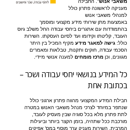
". החבילה
וש
אשונה פתרון כולל
אבי אנוש
תן שירותי מידע מקצועי ומוסמך
 עם אתגרים ביחסי עבודה החל משלב גיוס
טתו וקידומו ועד לסיום העסקתו. השירות
מקיף המכיל בין היתר
 למאגר מידע
דה, חוקים ותקנות, טבלאות ומאמרים
ן
למענה אנושי מיידי.
מרכז מומחים
ע בנושאי יחסי עבודה ושכר –
 אחת
דע המקצועי מהווה פתרון ארגוני כולל
וחד לצרכי מנהל משאבי האנוש במטרה
 מלא בכל סוגיה שבין מעסיק לעובד,
ל שתהיה, בזמן הקצר ביותר וביעילות
שירות מעניק ערך מוסף במס' אפיקים