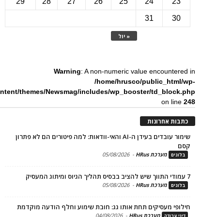
29
28
27
26
25
24
2
31
3
« יול
Warning
: A non-numeric value encounte
/home/hrusco/public_htm
content/themes/Newsmag/includes/wp_booster/td_bloc
on li
ת אחרונות
שימור עובדים בעידן ה-AI והאי-וודאות: למה פיטורים הם לא פתרון
מערכת HRus
-
05/08/2026
ים
מערכת HRus
-
05/08/2026
ים
פי מעסיקים תחת אותו גג: חובת שימוע וחלף הודעה מוקדמת
מערכת HRus
-
04/08/2026
 עבודה