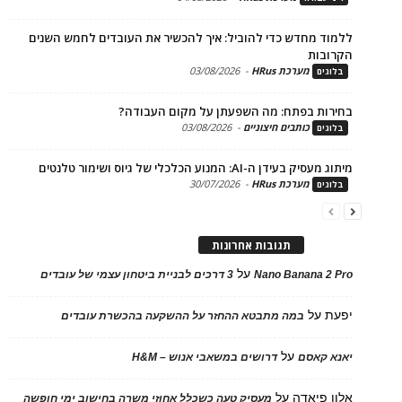
ד מחדש כדי להוביל: איך להכשיר את העובדים לחמש השנים
בות
מערכת HRus
-
03/08/2026
ים
ות בפתח: מה השפעתן על מקום העבודה?
כותבים חיצוניים
-
03/08/2026
ים
בעידן ה-AI: המנוע הכלכלי של גיוס ושימור טלנטים
מערכת HRus
-
30/07/2026
ים
תגובות אחרונות
על
Nano Banana 2
3 דרכים לבניית ביטחון עצמי של עובדים
על
במה מתבטא ההחזר על ההשקעה בהכשרת עובדים
על
 קאסם
דרושים במשאבי אנוש – H&M
 פיאדה
על
מעסיק טעה כשכלל אחוזי משרה בחישוב ימי חופשה