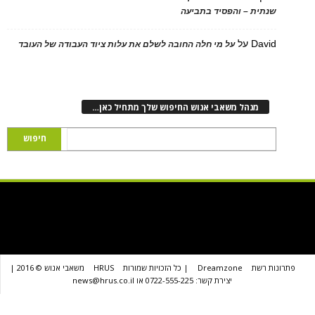
ת – והפסיד בתביעה
D
על
על מי חלה החובה לשלם את עלות ציוד העבודה של העובד
נהל משאבי אנוש החיפוש שלך מתחיל כאן…
שת
Dreamzone
| כל הזכויות שמורות
HRUS
משאבי אנוש © 2016 |
יצירת קשר: 0722-555-225 או news@hrus.co.il