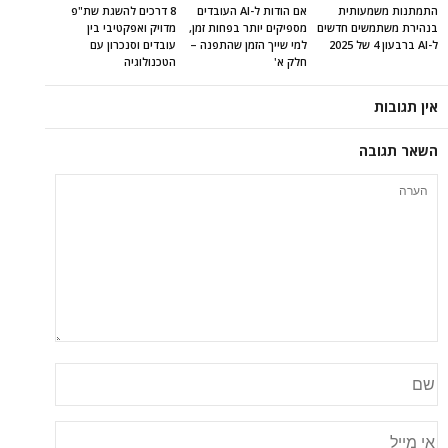
התמתנות משמעותית
אם הודות ל-AI העובדים
8 דרכים להשגת שת"פ
בנהירת משתמשים חדשים
מספיקים יותר בפחות זמן,
מדויק ואפקטיבי בין
ל-AI ברבעון 4 של 2025
למי שייך הזמן שהתפנה –
עובדים וסנכרון עם
חלק א'
הטכנולוגיה
אין תגובות
השאר תגובה