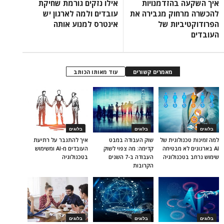
איך השקעה בהזדמנויות
אילו נזקים גורמת שחיקת
להכשרה מרחוק מגבירה את
עובדים ולמה לארגון יש
הפרודוקטיביות של
אינטרס למנוע אותה
העובדים
מאמרים קשורים
עוד מאותו הכותב
בלוגים
בלוגים
בלוגים
למה זמינות טכנולוגית של
שוק העבודה במבט
איך להתגבר על רתיעת
AI בארגונים לא מבטיחה
קדימה: מה צפוי לשוק
העובדים מ-AI ומשימוש
שימוש נרחב בטכנולוגיה
העבודה ב-7 השנים
בטכנולוגיה
הקרובות
בלוגים
בלוגים
בלוגים