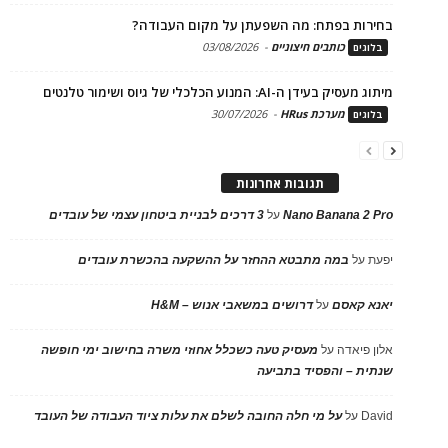
בחירות בפתח: מה השפעתן על מקום העבודה?
כותבים חיצוניים
-
03/08/2026
בלוגים
מיתוג מעסיק בעידן ה-AI: המנוע הכלכלי של גיוס ושימור טלנטים
מערכת HRus
-
30/07/2026
בלוגים
תגובות אחרונות
Nano Banana 2 Pro
על
3 דרכים לבניית ביטחון עצמי של עובדים
יפעת
על
במה מתבטא ההחזר על ההשקעה בהכשרת עובדים
יאנא קאסם
על
דרושים במשאבי אנוש – H&M
אלון פיאדה
על
מעסיק טעה כשכלל אחוזי משרה בחישוב ימי חופשה
שנתית – והפסיד בתביעה
David
על
על מי חלה החובה לשלם את עלות ציוד העבודה של העובד