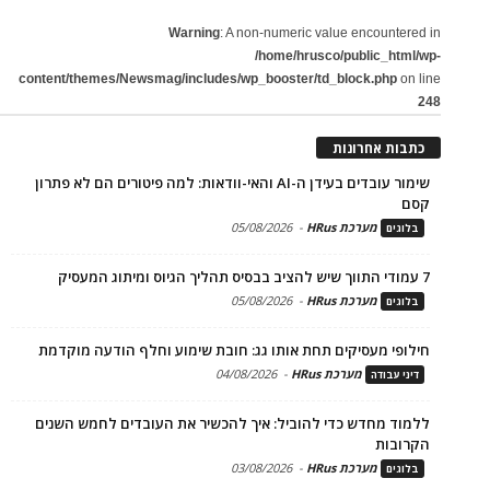
Warning
: A non-numeric value encountered in
/home/hrusco/public_html/wp-
content/themes/Newsmag/includes/wp_booster/td_block.php
on line
248
כתבות אחרונות
שימור עובדים בעידן ה-AI והאי-וודאות: למה פיטורים הם לא פתרון
קסם
מערכת HRus
-
05/08/2026
בלוגים
7 עמודי התווך שיש להציב בבסיס תהליך הגיוס ומיתוג המעסיק
מערכת HRus
-
05/08/2026
בלוגים
חילופי מעסיקים תחת אותו גג: חובת שימוע וחלף הודעה מוקדמת
מערכת HRus
-
04/08/2026
דיני עבודה
ללמוד מחדש כדי להוביל: איך להכשיר את העובדים לחמש השנים
הקרובות
מערכת HRus
-
03/08/2026
בלוגים