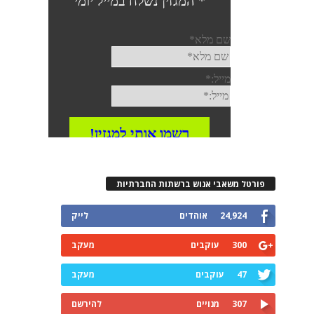
פורטל משאבי אנוש ברשתות החברתיות
24,924
אוהדים
לייק
300
עוקבים
מעקב
47
עוקבים
מעקב
307
מנויים
להירשם