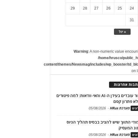
29
28
27
26
25
24
31
« יול
Warning
: A non-numeric value encoun
/home/hrusco/public_h
content/themes/Newsmag/includes/wp_booster/td_bl
on 
תבות אחרונות
שימור עובדים בעידן ה-AI והאי-וודאות: למה פיטורים
א פתרון קסם
מערכת HRus
-
05/08/2026
גים
מודי התווך שיש להציב בבסיס תהליך הגיוס
וג המעסיק
מערכת HRus
-
05/08/2026
גים