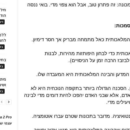
ונה: זה פתרון טוב, אבל הוא צפוי מדי. בואי ננסה
חילו
הוד
דינ
ללמו
המלאכותית כאל מתמחה מבריק אך חסר דימיון.
לחמ
בלו
תית כדי לבחון היפותזות מהירות, לבנות
בזבז הרבה זמן על הניסויים).
בחיר
בלו
המדען והבינה המלאכותית היא המעבדה שלו.
ושימ
. הסכנה הגדולה ביותר בתקופה הנוכחית היא לא
בלו
ם, אלא שבני האדם יהפכו להיות דומים מדי לבינה
עילים מדי.
ינטואיציה. מדובר בתכונות שטרם עברו אוטומציה.
a 2 Pro
עצמי של
דים שהבינה המלאכותית היא מנוע אדיר וחשוב,