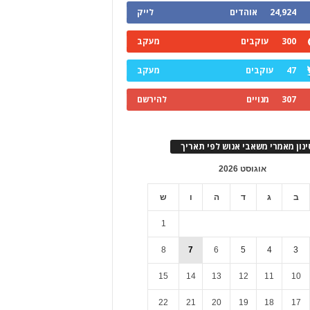
24,924
אוהדים
לייק
300
עוקבים
מעקב
47
עוקבים
מעקב
307
מנויים
להירשם
ינון מאמרי משאבי אנוש לפי תאריך
אוגוסט 2026
ב
ג
ד
ה
ו
ש
1
8
7
6
5
4
3
15
14
13
12
11
10
22
21
20
19
18
17