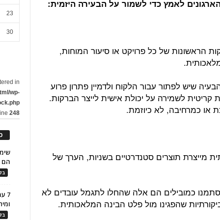
23
30
ת הראשונות של כל פרויקט או סיעור המוחות,
לאכותית.
tered in
עיה שיש לפתור עבור הלקוח ולדמיין פתרון פרוע
tml/wp-
ת קריטית לשמירה על יכולת אישית לייצר הברקות.
ock.php
 או כמרחיבה, לא כיוזמת.
line
248
כ
ת מייצרת תוצרים סטנדרטיים בשניות, הערך של
הם ל
בלו
הסתמנו כמובילים הם אלה שהחלו לתגמל עובדים לא
7 ע
קורתיות שהפגינו מול פלט הבינה המלאכותית.
ומית
בלו