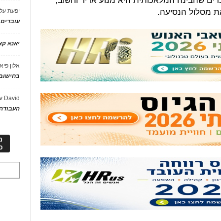
ת מסלול הנסיעה.
יפעת
על
עובדים
יאנא ק
אלון פיא
בחישוב 
David
ע
העבודה 
מ
כ