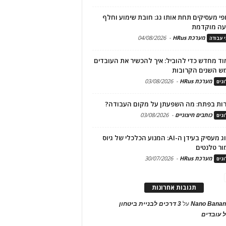
פי מעסיקים תחת אותו גג: חובת שימוע וחלף
עה מוקדמת
מערכת HRus
-
04/08/2026
י עבודה
ד מחדש כדי להוביל: איך להכשיר את העובדים
ש השנים הקרובות
מערכת HRus
-
03/08/2026
גים
ות בפתח: מה השפעתן על מקום העבודה?
כותבים חיצוניים
-
03/08/2026
גים
מיתוג מעסיק בעידן ה-AI: המנוע הכלכלי של גיוס
ור טלנטים
מערכת HRus
-
30/07/2026
גים
תגובות אחרונות
Nano Banan
על
3 דרכים לבניית ביטחון
 עובדים