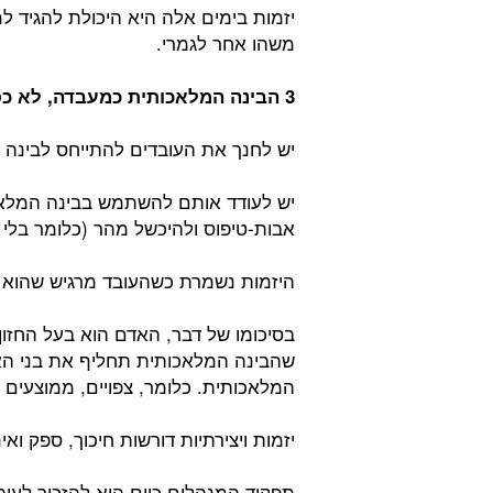
יזמות בימים אלה היא היכולת להגיד למכ
משהו אחר לגמרי.
3 הבינה המלאכותית כמעבדה, לא כסמכות:
יש לחנך את העובדים להתייחס לבינה 
יש לעודד אותם להשתמש בבינה המלאכו
אבות-טיפוס ולהיכשל מהר (כלומר בלי ל
היזמות נשמרת כשהעובד מרגיש שהוא 
בסיכומו של דבר, האדם הוא בעל החזון
שהבינה המלאכותית תחליף את בני האד
המלאכותית. כלומר, צפויים, ממוצעים וי
יזמות ויצירתיות דורשות חיכוך, ספק וא
תפקיד המנהלים כיום הוא להזכיר לעוב