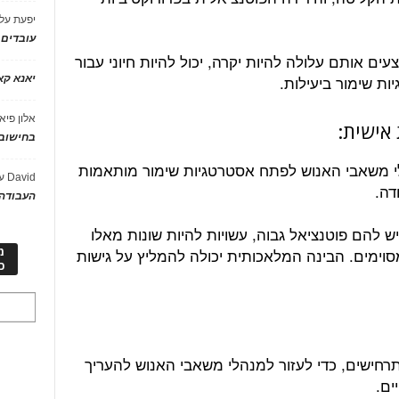
יפעת
על
עובדים
ם אותם עלולה להיות יקרה, יכול להיות חיוני עבור
ת שימור ביעילות.
יאנא ק
אלון פיא
בחישוב 
לי משאבי האנוש לפתח אסטרטגיות שימור מותאמות
David
ע
דה.
העבודה 
ש להם פוטנציאל גבוה, עשויות להיות שונות מאלו
ימים. הבינה המלאכותית יכולה להמליץ על גישות
מ
כ
רחישים, כדי לעזור למנהלי משאבי האנוש להעריך
ים.