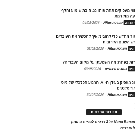
פי מעסיקים תחת אותו גג: חובת שימוע וחלף
עה מוקדמת
מערכת HRus
-
04/08/2026
י עבודה
ד מחדש כדי להוביל: איך להכשיר את העובדים
ש השנים הקרובות
מערכת HRus
-
03/08/2026
גים
ות בפתח: מה השפעתן על מקום העבודה?
כותבים חיצוניים
-
03/08/2026
גים
מיתוג מעסיק בעידן ה-AI: המנוע הכלכלי של גיוס
ור טלנטים
מערכת HRus
-
30/07/2026
גים
תגובות אחרונות
Nano Banan
על
3 דרכים לבניית ביטחון
 עובדים