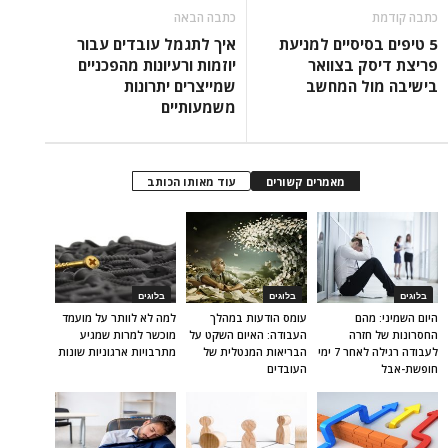
כתבה קודמת
כתבה הבאה
5 טיפים בסיסיים למניעת
איך לתגמל עובדים עבור
פריצת דיסק בצוואר
יוזמות ורעיונות מהפכניים
בישיבה מול המחשב
שמייצרים יתרונות
משמעותיים
מאמרים קשורים
עוד מאותו הכותב
בלוגים
בלוגים
בלוגים
היום השמיני: מהם
עומס הודעות במהלך
למה לא לוותר על מועמד
החסרונות של חזרה
העבודה: האיום השקט על
מוכשר למרות שמגיע
לעבודה רגילה לאחר 7 ימי
הבריאות המנטלית של
מתרבויות ארגוניות שונות
חופשת-אבל
העובדים