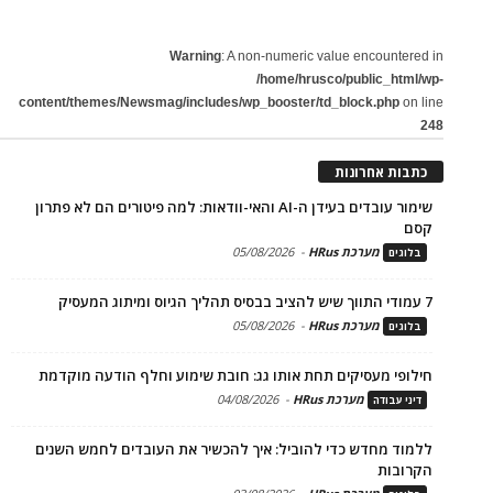
Warning
: A non-numeric value encountered in
/home/hrusco/public_html/wp-
content/themes/Newsmag/includes/wp_booster/td_block.php
on line
248
כתבות אחרונות
שימור עובדים בעידן ה-AI והאי-וודאות: למה פיטורים הם לא פתרון
קסם
מערכת HRus
-
05/08/2026
בלוגים
7 עמודי התווך שיש להציב בבסיס תהליך הגיוס ומיתוג המעסיק
מערכת HRus
-
05/08/2026
בלוגים
חילופי מעסיקים תחת אותו גג: חובת שימוע וחלף הודעה מוקדמת
מערכת HRus
-
04/08/2026
דיני עבודה
ללמוד מחדש כדי להוביל: איך להכשיר את העובדים לחמש השנים
הקרובות