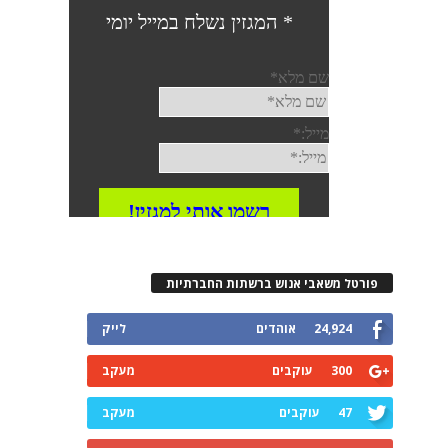
פורטל משאבי אנוש ברשתות החברתיות
24,924
אוהדים
לייק
300
עוקבים
מעקב
47
עוקבים
מעקב