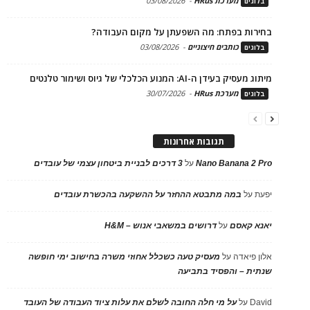
מערכת HRus
-
03/08/2026
בלוגים
בחירות בפתח: מה השפעתן על מקום העבודה?
כותבים חיצוניים
-
03/08/2026
בלוגים
מיתוג מעסיק בעידן ה-AI: המנוע הכלכלי של גיוס ושימור טלנטים
מערכת HRus
-
30/07/2026
בלוגים
תגובות אחרונות
Nano Banana 2 Pro
על
3 דרכים לבניית ביטחון עצמי של עובדים
יפעת
על
במה מתבטא ההחזר על ההשקעה בהכשרת עובדים
יאנא קאסם
על
דרושים במשאבי אנוש – H&M
אלון פיאדה
על
מעסיק טעה כשכלל אחוזי משרה בחישוב ימי חופשה
שנתית – והפסיד בתביעה
David
על
על מי חלה החובה לשלם את עלות ציוד העבודה של העובד