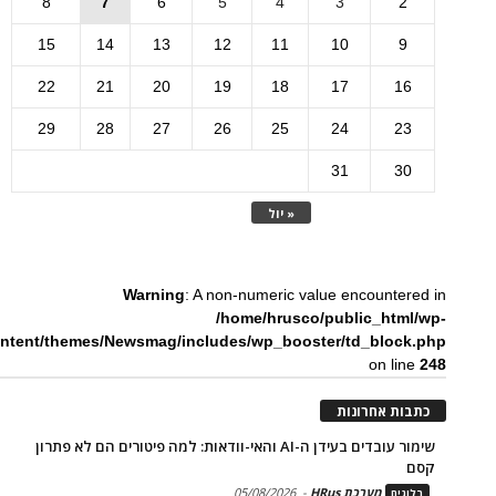
8
7
6
5
4
3
2
15
14
13
12
11
10
9
22
21
20
19
18
17
16
29
28
27
26
25
24
23
31
30
« יול
Warning
: A non-numeric value encountered in
/home/hrusco/public_html/wp-
ntent/themes/Newsmag/includes/wp_booster/td_block.php
on line
248
כתבות אחרונות
שימור עובדים בעידן ה-AI והאי-וודאות: למה פיטורים הם לא פתרון
קסם
מערכת HRus
-
05/08/2026
בלוגים