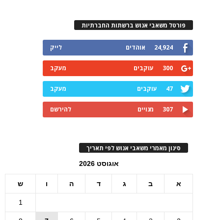
פורטל משאבי אנוש ברשתות החברתיות
24,924
אוהדים
לייק
300
עוקבים
מעקב
47
עוקבים
מעקב
307
מנויים
להירשם
סינון מאמרי משאבי אנוש לפי תאריך
אוגוסט 2026
א
ב
ג
ד
ה
ו
ש
1