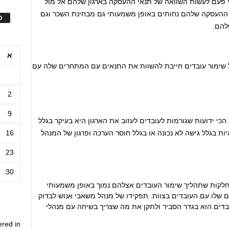
י פעם לעשות השוואה של תנאי ההעסקה בארגון שלהם אל מול
ההעסקה שלהם נחותים באופן משמעותי גם מבחינת השכר וגם
ס
להם.
א
ל שימור עובדים חייבת להשוות את התנאים עם המתחרים שלה עם
2
9
כי ידועות שגורמות לעובדים לעזוב את הארגון היא בעיקר בגלל
16
ות בגלל גישה לא נכונה או בגלל חוסר הערכה ופרגון של המנהל
23
30
מחלקות שתהליך שימור העובדים אצלהם נמוך באופן משמעותי
 שלו עם העובדים בצוות. תפקידו של מנהל משאבי אנוש לבדוק
בדים הוא בגדר הסביר ולתקן את מה שצריך בשיחה עם מנהלי
ered in