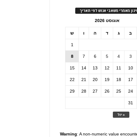
ינון מאמרי משאבי אנוש לפי תאריך
אוגוסט 2026
ב
ג
ד
ה
ו
ש
1
8
7
6
5
4
3
15
14
13
12
11
10
22
21
20
19
18
17
29
28
27
26
25
24
31
« יול
Warning
: A non-numeric value encount