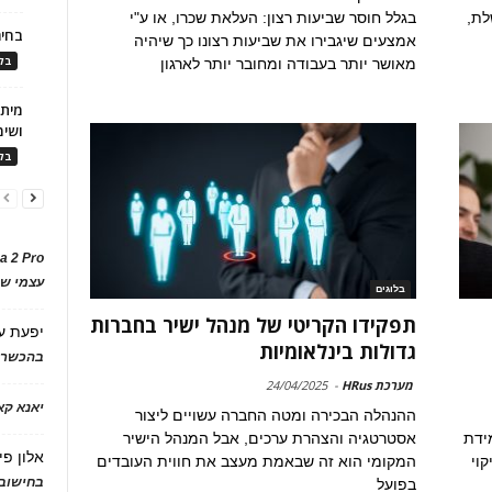
לת,
בגלל חוסר שביעות רצון: העלאת שכרו, או ע"י
בחיר
אמצעים שיגבירו את שביעות רצונו כך שיהיה
בלו
מאושר יותר בעבודה ומחובר יותר לארגון
ושימ
בלו
a 2 Pro
עצמי של
בלוגים
תפקידו הקריטי של מנהל ישיר בחברות
יפעת
ע
גדולות בינלאומיות
בהכשרת
מערכת HRus
-
24/04/2025
יאנא ק
ההנהלה הבכירה ומטה החברה עשויים ליצור
ידת
אסטרטגיה והצהרת ערכים, אבל המנהל הישיר
אלון פי
קוי
המקומי הוא זה שבאמת מעצב את חווית העובדים
בחישוב 
בפועל