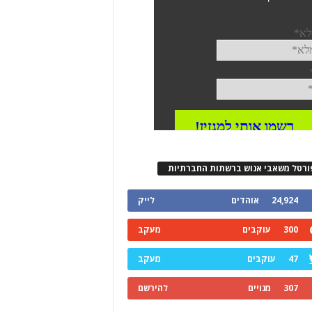
ורטל משאבי אנוש ברשתות החברתיות
24,924
אוהדים
לייק
300
עוקבים
מעקב
47
עוקבים
מעקב
307
מנויים
להירשם