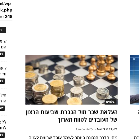
ml/wp-
ck.php
ine
248
כ
הם ל
בלו
7 ע
ומית
בלו
חילו
הוד
בלוגים
דינ
העלאת שכר מול הגברת שביעות הרצון
של העובדים לטווח הארוך
ללמו
לחמ
מערכת HRus
-
13/05/2025
בלו
נה
מהי הדרך הנכונה ביותר לשמר עובד שרוצה לעזוב