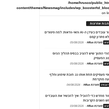
/home/hrusco/public_ht
content/themes/Newsmag/includes/wp_booster/td_blo
on l
תבות אחרונות
שימור עובדים בעידן ה-AI והאי-וודאות: למה פיטורים
א פתרון קסם
מערכת HRus
-
05/08/2026
גים
מודי התווך שיש להציב בבסיס תהליך הגיוס
וג המעסיק
מערכת HRus
-
05/08/2026
גים
פי מעסיקים תחת אותו גג: חובת שימוע וחלף
עה מוקדמת
מערכת HRus
-
04/08/2026
י עבודה
ד מחדש כדי להוביל: איך להכשיר את העובדים
ש השנים הקרובות
מערכת HRus
-
03/08/2026
גים