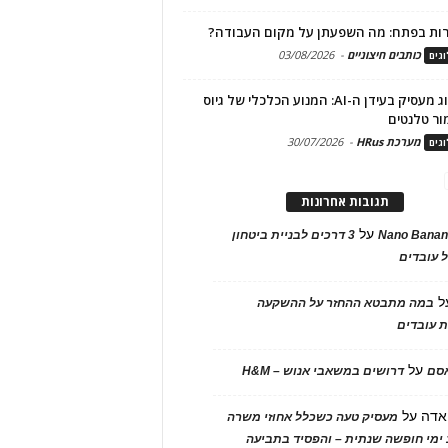
ות בפתח: מה השפעתן על מקום העבודה?
כותבים חיצוניים
-
03/08/2026
גים
מיתוג מעסיק בעידן ה-AI: המנוע הכלכלי של גיוס
ור טלנטים
מערכת HRus
-
30/07/2026
גים
תגובות אחרונות
על
Nano Banan
3 דרכים לבניית ביטחון
 עובדים
ל
במה מתבטא ההחזר על ההשקעה
 עובדים
על
אסם
דרושים במשאבי אנוש – H&M
אדה
על
מעסיק טעה כשכלל אחוזי משרה
ימי חופשה שנתית – והפסיד בתביעה