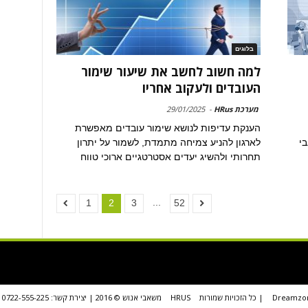
בלוגים
למה חשוב לחשב את שיעור שימור
העובדים ולעקוב אחריו
מערכת HRus
-
29/01/2025
הענקת עדיפות לנושא שימור עובדים מאפשרת
י
לארגון להניע צמיחה מתמדת, לשמור על יתרון
תחרותי ולהשיג יעדים אסטרטגיים ארוכי טווח
...
1
2
3
52
Dreamzo
| כל הזכויות שמורות
HRUS
משאבי אנוש © 2016 | יצירת קשר: 0722-555-225 או news@hrus.co.il