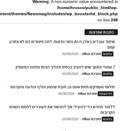
Warning
: A non-numeric value encountered in
/home/hrusco/public_html/wp-
ntent/themes/Newsmag/includes/wp_booster/td_block.php
on line
248
כתבות אחרונות
שימור עובדים בעידן ה-AI והאי-וודאות: למה פיטורים הם לא פתרון
קסם
מערכת HRus
-
05/08/2026
בלוגים
7 עמודי התווך שיש להציב בבסיס תהליך הגיוס ומיתוג המעסיק
מערכת HRus
-
05/08/2026
בלוגים
חילופי מעסיקים תחת אותו גג: חובת שימוע וחלף הודעה מוקדמת
מערכת HRus
-
04/08/2026
דיני עבודה
ללמוד מחדש כדי להוביל: איך להכשיר את העובדים לחמש השנים
הקרובות
מערכת HRus
-
03/08/2026
בלוגים