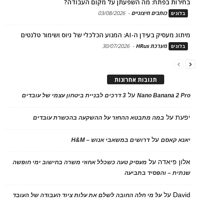
בחירות בפתח: מה השפעתן על מקום העבודה?
כותבים חיצוניים
-
03/08/2026
בלוגים
מיתוג מעסיק בעידן ה-AI: המנוע הכלכלי של גיוס ושימור טלנטים
מערכת HRus
-
30/07/2026
בלוגים
תגובות אחרונות
על
Nano Banana 2 Pro
3 דרכים לבניית ביטחון עצמי של עובדים
יפעת
על
במה מתבטא ההחזר על ההשקעה בהכשרת עובדים
על
יאנא קאסם
דרושים במשאבי אנוש – H&M
אלון פיאדה
על
מעסיק טעה כשכלל אחוזי משרה בחישוב ימי חופשה
שנתית – והפסיד בתביעה
David
על
על מי חלה החובה לשלם את עלות ציוד העבודה של העובד