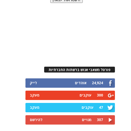
פורטל משאבי אנוש ברשתות החברתיות
24,924
אוהדים
לייק
300
עוקבים
מעקב
47
עוקבים
מעקב
307
מנויים
להירשם