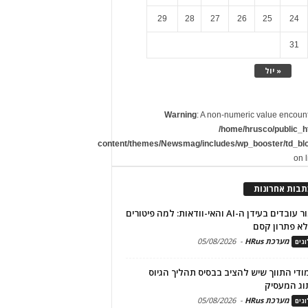
29
28
27
26
25
24
31
« יול
Warning
: A non-numeric value encoun
/home/hrusco/public_h
content/themes/Newsmag/includes/wp_booster/td_bl
on 
תבות אחרונות
שימור עובדים בעידן ה-AI והאי-וודאות: למה פיטורים
א פתרון קסם
מערכת HRus
-
05/08/2026
גים
מודי התווך שיש להציב בבסיס תהליך הגיוס
וג המעסיק
מערכת HRus
-
05/08/2026
גים