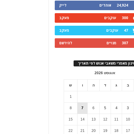
24,924
אוהדים
לייק
300
עוקבים
מעקב
47
עוקבים
מעקב
307
מנויים
להירשם
ינון מאמרי משאבי אנוש לפי תאריך
אוגוסט 2026
ב
ג
ד
ה
ו
ש
1
8
7
6
5
4
3
15
14
13
12
11
10
22
21
20
19
18
17