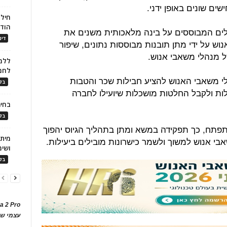
ים שונים באופן ידני.
חילו
הוד
כלים המבוססים על בינה מלאכותית משנים את
דינ
וש על ידי מתן תובנות מבוססות נתונים, שיפור
ל מנהלי משאבי אנוש.
ללמו
לחמ
לי משאבי האנוש להציע חבילות שכר והטבות
בלו
לות ולקבל החלטות מושכלות שיועילו לחברה
בחיר
בלו
תח, כך תפקידה במשא ומתן בתהליך הגיוס יהפוך
שאבי אנוש למשוך ולשמר כישרונות מובילים ביעילות.
ושימ
בלו
a 2 Pro
עצמי של