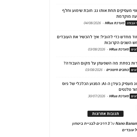
פי מעסיקים תחת אותו גג: חובת שימוע וחלף
עה מוקדמת
מערכת HRus
-
04/08/2026
י עבודה
ד מחדש כדי להוביל: איך להכשיר את העובדים
ש השנים הקרובות
מערכת HRus
-
03/08/2026
גים
ות בפתח: מה השפעתן על מקום העבודה?
כותבים חיצוניים
-
03/08/2026
גים
מיתוג מעסיק בעידן ה-AI: המנוע הכלכלי של גיוס
ור טלנטים
מערכת HRus
-
30/07/2026
גים
תגובות אחרונות
Nano Banan
על
3 דרכים לבניית ביטחון
 עובדים