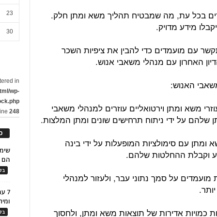
דים בכל עת, מה שמבטיח תהליך משא ומתן חלק.
23
קבלו מידע מדויק.
30
קשר עם מועמדים כדי להבין את ציפיות השכר
יון האחרון עם מנהלי משאבי אנוש.
tered in
tml/wp-
ock.php
זרי משא ומתן וירטואליים עוזרים למנהלי משאבי
line
248
שלהם על ידי ניתוח תרחישים שונים ומתן המלצות.
כ
 ומתן עם סימולציות המופעלות על ידי בינה
וע וקבלת ההחלטות שלהם.
הם ל
בלו
 מועמדים על סמך נתוני עבר, ולעזור למנהלי
ותר.
7 ע
ומית
ת כמויות אדירות של תוצאות משא ומתן, ולחסוך
בלו