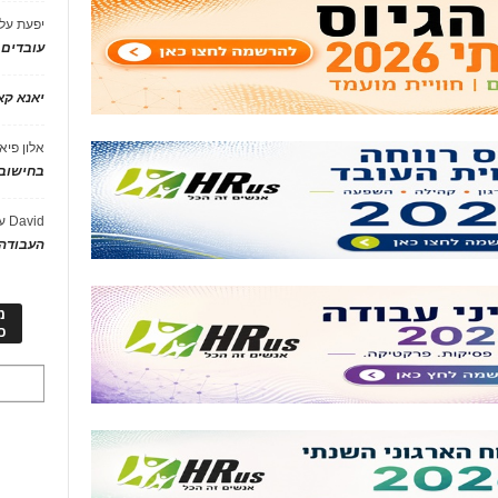
יפעת
על
עובדים
יאנא ק
אלון פיא
בחישוב 
David
ע
העבודה 
מ
כ