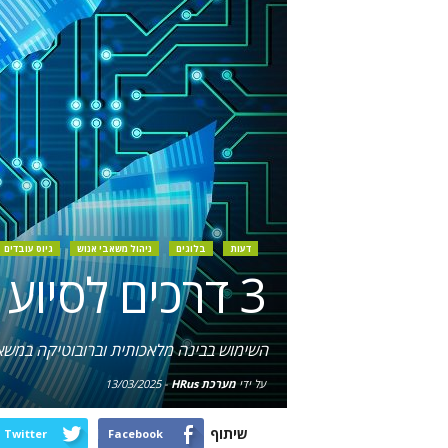
דעות
בלוגים
ניהול משאבי אנוש
גיוס עובדים
3 דרכים לסיוע של רובוטים בהליך המו"מ עם מועמדים
השימוש בבינה מלאכותית וברובוטיקה במשאב
על ידי
מערכת HRus
-
13/03/2025
שיתוף
Twitter
Facebook