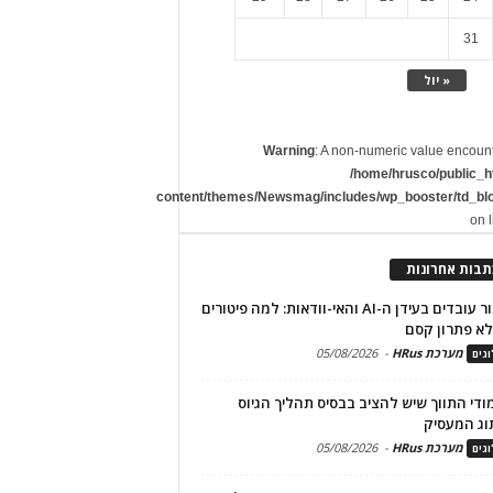
31
« יול
Warning
: A non-numeric value encoun
/home/hrusco/public_h
content/themes/Newsmag/includes/wp_booster/td_bl
on 
תבות אחרונות
שימור עובדים בעידן ה-AI והאי-וודאות: למה פיטורים
א פתרון קסם
מערכת HRus
-
05/08/2026
גים
מודי התווך שיש להציב בבסיס תהליך הגיוס
וג המעסיק
מערכת HRus
-
05/08/2026
גים