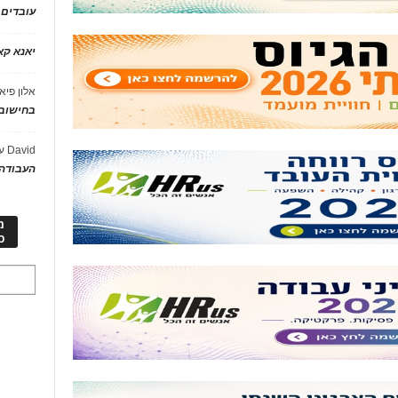
עובדים
יאנא ק
אלון פיא
בחישוב 
David
ע
העבודה 
מ
כ