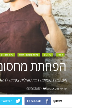
דעות
בלוגים
ניהול משאבי אנוש
גיוס עובדים
הפחתת מחסומי
מערכות המציאות הווירטואלית צפויות להק
על ידי
מערכת HRus
-
05/06/2023
שיתוף
Twitter
Facebook