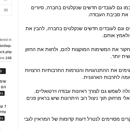
כמו גם לעובדים חדשים שנקלטים בחברה, סיורים
30
 את סביבת העבודה.
דים וגם לעובדים חדשים שנקלטים בחברה, להבין את
ולאמץ אותם.
tered in
tml/wp-
חקור את המשימות המוקצות להם, ולחוות את החזון
ock.php
ית יותר.
line
248
ימים את ההתנהגויות והנורמות התרבותיות הרצויות
כ
מה לתרבות הארגונית.
הם ל
לה לשמש גם לצורך ראיונות עבודה וירטואליים.
בלו
אלי מרחוק תוך ניצול רוב היתרונות שיש בראיון פנים
7 ע
ומית
רים מסויימים לנטרל דעות קדומות של המראיין לגבי
בלו