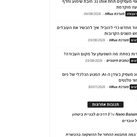
פי מעסיקים תחת אותו גג: חובת שימוע וחלף
עה מוקדמת
מערכת HRus
-
04/08/2026
י עבודה
ד מחדש כדי להוביל: איך להכשיר את העובדים
ש השנים הקרובות
מערכת HRus
-
03/08/2026
גים
ות בפתח: מה השפעתן על מקום העבודה?
כותבים חיצוניים
-
03/08/2026
גים
מיתוג מעסיק בעידן ה-AI: המנוע הכלכלי של גיוס
ור טלנטים
מערכת HRus
-
30/07/2026
גים
תגובות אחרונות
Nano Banan
על
3 דרכים לבניית ביטחון
 עובדים
במה מתבטא ההחזר על ההשקעה בהכשרת