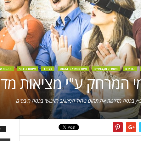
כח אדם
מאמרים מקצועיים
מעולם משאבי האנוש
סליידר
פיתוח ארגוני
תרבות אר
 המרחק ע"י מציאות מד
פיץ בכמה מדרגות את תחום ניהול המשאב האנושי בכמה היבטים
ה