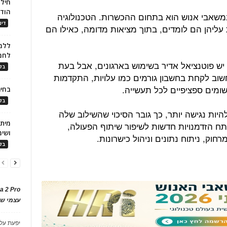
חילו
הוד
משאבי אנוש הוא בתחום ההכשרות. הטכנולוגיה
דינ
יהן הם לומדים, בתוך מציאות מדומה, כאילו הם
ללמו
לחמ
ש פוטנציאל אדיר בשימוש בארגונים, אבל בעת
בלו
ב לקחת בחשבון גורמים כמו עלויות, התקדמות
שומים ספציפיים לכל תעשייה.
בחיר
בלו
ות נגישה יותר, כך גובר הסיכוי שהשילוב שלה
פתח הזדמנויות חדשות לשיפור שיתוף הפעולה,
ושימ
חוק, ניתוח נתונים וניהול כישרונות.
בלו
a 2 Pro
עצמי של
יפעת
על