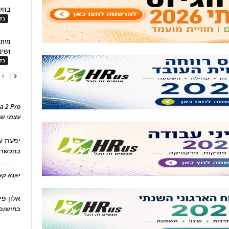
בחיר
בלו
ושימ
בלו
a 2 Pro
עצמי של
יפעת
ע
בהכשרת
יאנא ק
אלון פי
בחישוב 