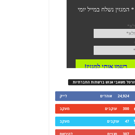
ורטל משאבי אנוש ברשתות החברתיות
24,924
אוהדים
לייק
300
עוקבים
מעקב
47
עוקבים
מעקב
307
מנויים
להירשם