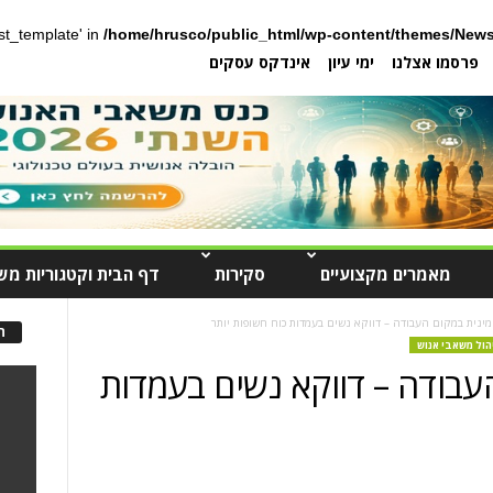
post_template' in
/home/hrusco/public_html/wp-content/themes/News
פרסמו אצלנו
ימי עיון
אינדקס עסקים
מאמרים מקצועיים
סקירות
דף הבית וקטגוריות מש
ינית במקום העבודה – דווקא נשים בעמדות כוח חשופות יותר
ה
הול משאבי אנוש
עבודה – דווקא נשים בעמדות