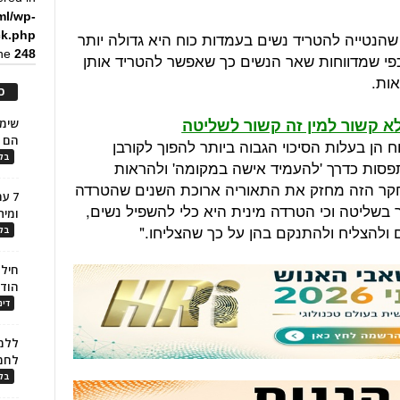
ml/wp-
הנטייה להטריד נשים בעמדות כוח היא גדולה יותר
ck.php
ine
248
ך כפי שמדווחות שאר הנשים כך שאפשר להטריד אותן
ות.
כ
א קשור למין זה קשור לשליטה
הם ל
ח הן בעלות הסיכוי הגבוה ביותר להפוך לקורבן
בלו
תפסות כדרך 'להעמיד אישה במקומה' ולהראות
מחקר הזה מחזק את התאוריה ארוכת השנים שהטרדה
7 ע
 בשליטה וכי הטרדה מינית היא כלי להשפיל נשים,
ומית
 ולהצליח ולהתנקם בהן על כך שהצליחו."
בלו
חילו
הוד
דינ
ללמו
לחמ
בלו