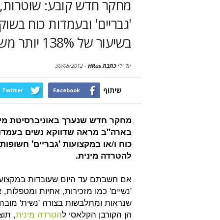
מחקר חדש קובע: שוטרות,
'גבריים' ובעמדות כוח בשו
בשיעור של 138% יותר משאר הנשים
על ידי
כתבת HRus
-
30/08/2012
שיתוף
Twitter
Facebook
מחקר חדש שנערך באוניברסיטת מיי
בארה"ב מראה שדווקא נשים בעמדו
כוח ו/או במקצועות 'גבריים' חשופות 
להטרדה מינית.
אם חשבתם עד היום שעובדות במקצוע
'נשיים' כמו מזכירות, אחיות ומטפלות, 
שנראות ומתלבשות בצורה 'נשית' מובה
הן הקורבן הקלאסי ל
הטרדה מינית
, תוצ