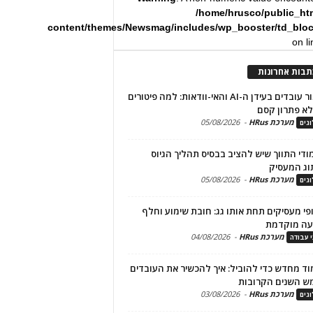
/home/hrusco/public_ht
content/themes/Newsmag/includes/wp_booster/td_blo
on l
תבות אחרונות
שימור עובדים בעידן ה-AI והאי-וודאות: למה פיטורים
א פתרון קסם
מערכת HRus
-
05/08/2026
גים
מודי התווך שיש להציב בבסיס תהליך הגיוס
וג המעסיק
מערכת HRus
-
05/08/2026
גים
פי מעסיקים תחת אותו גג: חובת שימוע וחלף
עה מוקדמת
מערכת HRus
-
04/08/2026
י עבודה
ד מחדש כדי להוביל: איך להכשיר את העובדים
ש השנים הקרובות
מערכת HRus
-
03/08/2026
גים