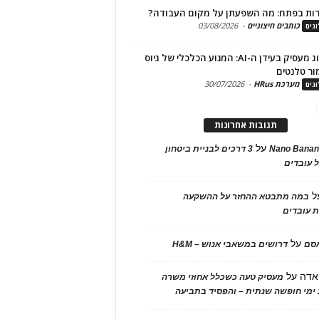
ות בפתח: מה השפעתן על מקום העבודה?
כותבים חיצוניים
-
03/08/2026
גים
מיתוג מעסיק בעידן ה-AI: המנוע הכלכלי של גיוס
ור טלנטים
מערכת HRus
-
30/07/2026
גים
תגובות אחרונות
על
Nano Banan
3 דרכים לבניית ביטחון
 עובדים
ל
במה מתבטא ההחזר על ההשקעה
 עובדים
על
אסם
דרושים במשאבי אנוש – H&M
אדה
על
מעסיק טעה כשכלל אחוזי משרה
ימי חופשה שנתית – והפסיד בתביעה