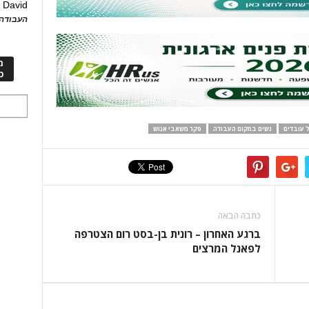
David
ע
העבודה 
מ
כ
ל עובדים
נשים במקום העבודה
סקר משאבי אנוש
כתבה הבאה
ברגע האחרון – רונית בן-בסט רום הצטרפה
לפאנל המרצים