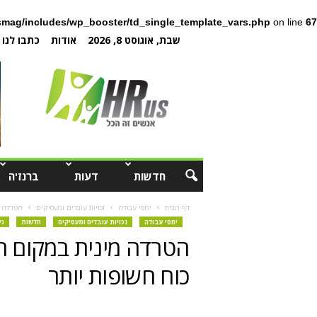
mag/includes/wp_booster/td_single_template_vars.php
on line
67
שבת, אוגוסט 8, 2026
אודות
כתבו לנו
חדשות
דעות
ברנז'ה
דף הבית
יחסי עבודה
זכויות עובדים ומעסיקים
הטרדה מ
יחסי עבודה
זכויות עובדים ומעסיקים
חדשות
ני
הטרדה מינית במקום ה
כוח חשופות יותר