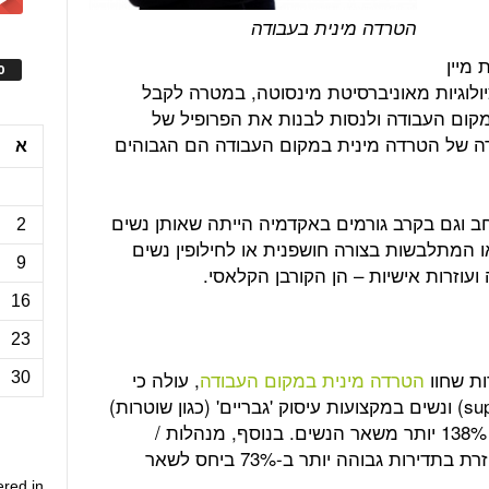
הטרדה מינית בעבודה
מיין
ס
לוגיות מאוניברסיטת מינסוטה, במטרה לקבל
מקום העבודה ולנסות לבנות את הפרופיל של
ה של הטרדה מינית במקום העבודה הם הגבוהים
א
ב וגם בקרב גורמים באקדמיה הייתה שאותן נשים
2
או המתלבשות בצורה חושפנית או לחילופין נשים
9
ועוזרות אישיות – הן הקורבן הקלאסי.
16
23
הטרדה מינית במקום העבודה
, עולה כי
30
נשים בעמדות ניהול / פיקוח (supervisors) ונשים במקצועות עיסוק 'גבריים' (כגון שוטרות)
היו חשופות להטרדה מינית בשיעור של 138% יותר משאר הנשים. בנוסף, מנהלות /
מפקחות / שוטרות חוו הטרדה מינית חוזרת בתדירות גבוהה יותר ב-73% ביחס לשאר
ered in