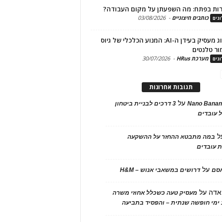
ות בפתח: מה השפעתן על מקום העבודה?
כותבים חיצוניים
-
03/08/2026
גים
מיתוג מעסיק בעידן ה-AI: המנוע הכלכלי של גיוס
ור טלנטים
מערכת HRus
-
30/07/2026
גים
תגובות אחרונות
על
Nano Banan
3 דרכים לבניית ביטחון
 עובדים
ל
במה מתבטא ההחזר על ההשקעה
 עובדים
על
אסם
דרושים במשאבי אנוש – H&M
אדה
על
מעסיק טעה כשכלל אחוזי משרה
ימי חופשה שנתית – והפסיד בתביעה