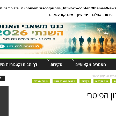
post_template' in
/home/hrusco/public_html/wp-content/themes/News
פרסמו אצלנו
ימי עיון
אינדקס עסקים
מאמרים מקצועיים
סקירות
דף הבית וקטגוריות מש
ר על העיקרון הפיטרי
ה
ם
מן האקדמיה
סקירות
ספרות משאבי אנוש
שימור עובדים
ן הפיטרי