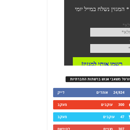
ורטל משאבי אנוש ברשתות החברתיות
24,924
אוהדים
לייק
300
עוקבים
מעקב
47
עוקבים
מעקב
307
מנויים
להירשם