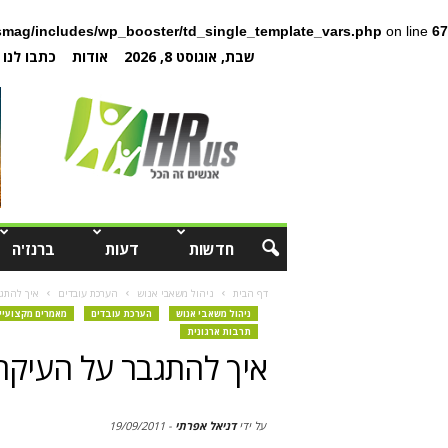
mag/includes/wp_booster/td_single_template_vars.php
on line
67
שבת, אוגוסט 8, 2026
אודות
כתבו לנו
חדשות
דעות
ברנז'ה
דף הבית
ניהול משאבי אנוש
הערכת עובדים
איך להתגב
ניהול משאבי אנוש
הערכת עובדים
מאמרים מקצועיי
תרבות ארגונית
איך להתגבר על העיקרו
על ידי
דניאל אפרתי
-
19/09/2011