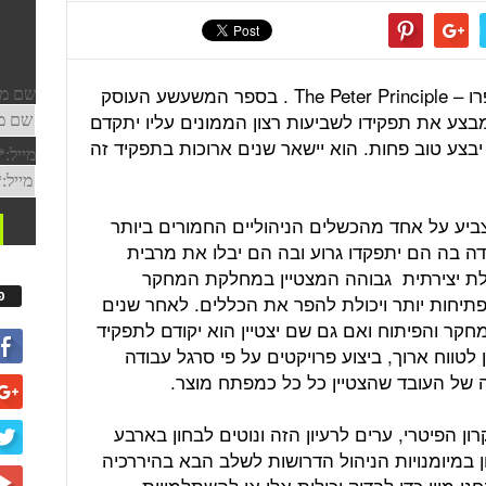
בשנת 1968 פרסם לורנס פיטר את ספרו – The Peter Principle . בספר המשעשע העוסק
המבצע את תפקידו לשביעות רצון הממונים עליו יתקדם
יבצע טוב פחות. הוא יישאר שנים ארוכות בתפקיד זה
צביע על אחד מהכשלים הניהוליים החמורים ביותר
ודה בה הם יתפקדו גרוע ובה הם יבלו את מרבית
כולת יצירתית גבוהה המצטיין במחלקת המחקר
פ
תיחות יותר ויכולת להפר את הכללים. לאחר שנים
קר והפיתוח ואם גם שם יצטיין הוא יקודם לתפקיד
ן לטווח ארוך, ביצוע פרויקטים על פי סרגל עבודה
זה של העובד שהצטיין כל כל כמפתח מוצר.
 הפיטרי, ערים לרעיון הזה ונוטים לבחון בארבע
ן במיומנויות הניהול הדרושות לשלב הבא בהיררכיה
י מיון כדי לבדוק יכולות אלו או להשתלמויות