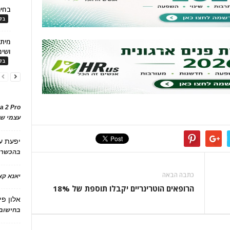
בחיר
בלו
ושימ
בלו
a 2 Pro
עצמי של
יפעת
ע
בהכשרת
כתבה הבאה
יאנא ק
הרופאים הוטרינריים יקבלו תוספת של 18%
אלון פי
בחישוב 