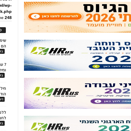
ml/wp-
ck.php
ine
248
כ
הם ל
בלו
7 ע
ומית
בלו
חילו
הוד
דינ
ללמו
לחמ
בלו