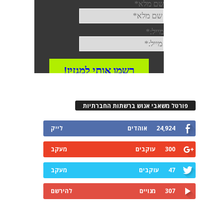
פורטל משאבי אנוש ברשתות החברתיות
24,924
אוהדים
לייק
300
עוקבים
מעקב
47
עוקבים
מעקב
307
מנויים
להירשם