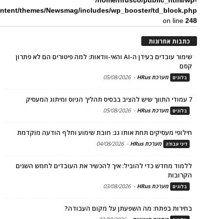
/home/hrusco/public_html/wp-
ntent/themes/Newsmag/includes/wp_booster/td_block.php
on line
248
כתבות אחרונות
שימור עובדים בעידן ה-AI והאי-וודאות: למה פיטורים הם לא פתרון
קסם
מערכת HRus
-
05/08/2026
בלוגים
7 עמודי התווך שיש להציב בבסיס תהליך הגיוס ומיתוג המעסיק
מערכת HRus
-
05/08/2026
בלוגים
חילופי מעסיקים תחת אותו גג: חובת שימוע וחלף הודעה מוקדמת
מערכת HRus
-
04/08/2026
דיני עבודה
ללמוד מחדש כדי להוביל: איך להכשיר את העובדים לחמש השנים
הקרובות
מערכת HRus
-
03/08/2026
בלוגים
בחירות בפתח: מה השפעתן על מקום העבודה?