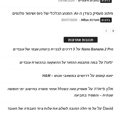
כותבים חיצוניים
-
03/08/2026
בלוגים
מיתוג מעסיק בעידן ה-AI: המנוע הכלכלי של גיוס ושימור טלנטים
מערכת HRus
-
30/07/2026
בלוגים
תגובות אחרונות
על
Nano Banana 2 Pro
3 דרכים לבניית ביטחון עצמי של עובדים
יפעת
על
במה מתבטא ההחזר על ההשקעה בהכשרת עובדים
על
יאנא קאסם
דרושים במשאבי אנוש – H&M
אלון פיאדה
על
מעסיק טעה כשכלל אחוזי משרה בחישוב ימי חופשה
שנתית – והפסיד בתביעה
David
על
על מי חלה החובה לשלם את עלות ציוד העבודה של העובד