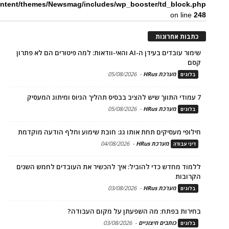
ntent/themes/Newsmag/includes/wp_booster/td_block.php
on line
248
כתבות אחרונות
שימור עובדים בעידן ה-AI והאי-וודאות: למה פיטורים הם לא פתרון
קסם
מערכת HRus
-
05/08/2026
בלוגים
7 עמודי התווך שיש להציב בבסיס תהליך הגיוס ומיתוג המעסיק
מערכת HRus
-
05/08/2026
בלוגים
חילופי מעסיקים תחת אותו גג: חובת שימוע וחלף הודעה מוקדמת
מערכת HRus
-
04/08/2026
דיני עבודה
ללמוד מחדש כדי להוביל: איך להכשיר את העובדים לחמש השנים
הקרובות
מערכת HRus
-
03/08/2026
בלוגים
בחירות בפתח: מה השפעתן על מקום העבודה?
כותבים חיצוניים
-
03/08/2026
בלוגים