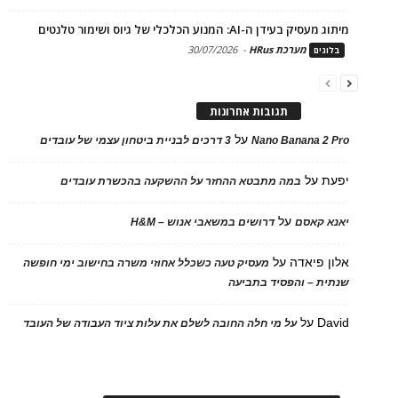
מיתוג מעסיק בעידן ה-AI: המנוע הכלכלי של גיוס ושימור טלנטים
מערכת HRus
-
30/07/2026
בלוגים
תגובות אחרונות
על
Nano Banana 2 Pro
3 דרכים לבניית ביטחון עצמי של עובדים
יפעת
על
במה מתבטא ההחזר על ההשקעה בהכשרת עובדים
על
יאנא קאסם
דרושים במשאבי אנוש – H&M
אלון פיאדה
על
מעסיק טעה כשכלל אחוזי משרה בחישוב ימי חופשה
שנתית – והפסיד בתביעה
David
על
על מי חלה החובה לשלם את עלות ציוד העבודה של העובד