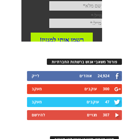
פורטל משאבי אנוש ברשתות החברתיות
24,924
אוהדים
לייק
300
עוקבים
מעקב
47
עוקבים
מעקב
307
מנויים
להירשם