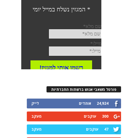
פורטל משאבי אנוש ברשתות החברתיות
24,924
אוהדים
לייק
300
עוקבים
מעקב
47
עוקבים
מעקב