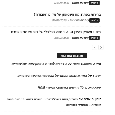
מערכת HRus
-
03/08/2026
בלוגים
בחירות בפתח: מה השפעתן על מקום העבודה?
כותבים חיצוניים
-
03/08/2026
בלוגים
מיתוג מעסיק בעידן ה-AI: המנוע הכלכלי של גיוס ושימור טלנטים
מערכת HRus
-
30/07/2026
בלוגים
תגובות אחרונות
על
Nano Banana 2 Pro
3 דרכים לבניית ביטחון עצמי של עובדים
יפעת
על
במה מתבטא ההחזר על ההשקעה בהכשרת עובדים
על
יאנא קאסם
דרושים במשאבי אנוש – H&M
אלון פיאדה
על
מעסיק טעה כשכלל אחוזי משרה בחישוב ימי חופשה
שנתית – והפסיד בתביעה