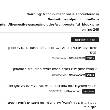
Warning
: A non-numeric value encountered in
/home/hrusco/public_html/wp-
ntent/themes/Newsmag/includes/wp_booster/td_block.php
on line
248
כתבות אחרונות
שימור עובדים בעידן ה-AI והאי-וודאות: למה פיטורים הם לא פתרון
קסם
מערכת HRus
-
05/08/2026
בלוגים
7 עמודי התווך שיש להציב בבסיס תהליך הגיוס ומיתוג המעסיק
מערכת HRus
-
05/08/2026
בלוגים
חילופי מעסיקים תחת אותו גג: חובת שימוע וחלף הודעה מוקדמת
מערכת HRus
-
04/08/2026
דיני עבודה
ללמוד מחדש כדי להוביל: איך להכשיר את העובדים לחמש השנים
הקרובות