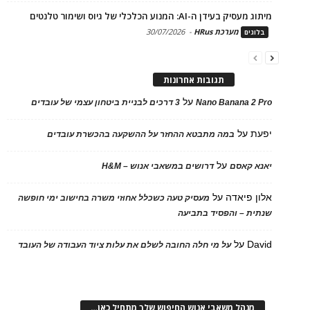
מיתוג מעסיק בעידן ה-AI: המנוע הכלכלי של גיוס ושימור טלנטים
מערכת HRus
-
30/07/2026
בלוגים
תגובות אחרונות
על
Nano Banana 2 Pro
3 דרכים לבניית ביטחון עצמי של עובדים
יפעת
על
במה מתבטא ההחזר על ההשקעה בהכשרת עובדים
על
יאנא קאסם
דרושים במשאבי אנוש – H&M
אלון פיאדה
על
מעסיק טעה כשכלל אחוזי משרה בחישוב ימי חופשה
שנתית – והפסיד בתביעה
David
על
על מי חלה החובה לשלם את עלות ציוד העבודה של העובד
מנהל משאבי אנוש החיפוש שלך מתחיל כאן…