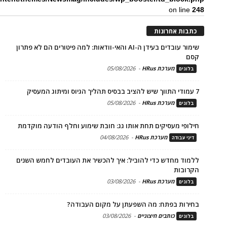
on line
248
כתבות אחרונות
שימור עובדים בעידן ה-AI והאי-וודאות: למה פיטורים הם לא פתרון
קסם
מערכת HRus
-
05/08/2026
בלוגים
7 עמודי התווך שיש להציב בבסיס תהליך הגיוס ומיתוג המעסיק
מערכת HRus
-
05/08/2026
בלוגים
חילופי מעסיקים תחת אותו גג: חובת שימוע וחלף הודעה מוקדמת
מערכת HRus
-
04/08/2026
דיני עבודה
ללמוד מחדש כדי להוביל: איך להכשיר את העובדים לחמש השנים
הקרובות
מערכת HRus
-
03/08/2026
בלוגים
בחירות בפתח: מה השפעתן על מקום העבודה?
כותבים חיצוניים
-
03/08/2026
בלוגים