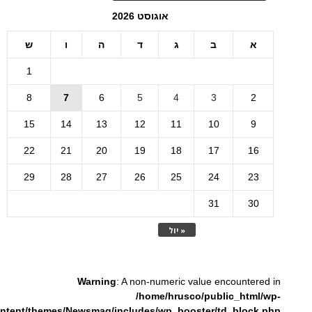
אוגוסט 2026
א
ב
ג
ד
ה
ו
ש
1
8
7
6
5
4
3
2
15
14
13
12
11
10
9
22
21
20
19
18
17
16
29
28
27
26
25
24
23
31
30
« יול
Warning
: A non-numeric value encountered in
/home/hrusco/public_html/wp-
ntent/themes/Newsmag/includes/wp_booster/td_block.php