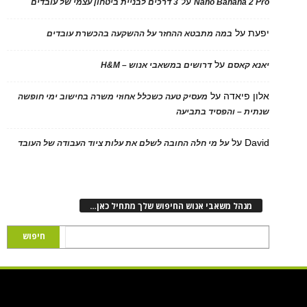
על
Nano Banana 2 Pro
3 דרכים לבניית ביטחון עצמי של עובדים
יפעת
על
במה מתבטא ההחזר על ההשקעה בהכשרת עובדים
על
יאנא קאסם
דרושים במשאבי אנוש – H&M
אלון פיאדה
על
מעסיק טעה כשכלל אחוזי משרה בחישוב ימי חופשה
שנתית – והפסיד בתביעה
David
על
על מי חלה החובה לשלם את עלות ציוד העבודה של העובד
מנהל משאבי אנוש החיפוש שלך מתחיל כאן…