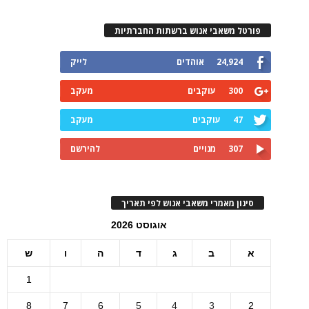
פורטל משאבי אנוש ברשתות החברתיות
24,924
אוהדים
לייק
300
עוקבים
מעקב
47
עוקבים
מעקב
307
מנויים
להירשם
סינון מאמרי משאבי אנוש לפי תאריך
אוגוסט 2026
א
ב
ג
ד
ה
ו
ש
1
8
7
6
5
4
3
2