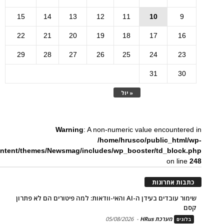
15
14
13
12
11
10
9
22
21
20
19
18
17
16
29
28
27
26
25
24
23
31
30
« יול
Warning
: A non-numeric value encountered in
/home/hrusco/public_html/wp-
ntent/themes/Newsmag/includes/wp_booster/td_block.php
on line
248
כתבות אחרונות
שימור עובדים בעידן ה-AI והאי-וודאות: למה פיטורים הם לא פתרון
קסם
מערכת HRus
-
05/08/2026
בלוגים