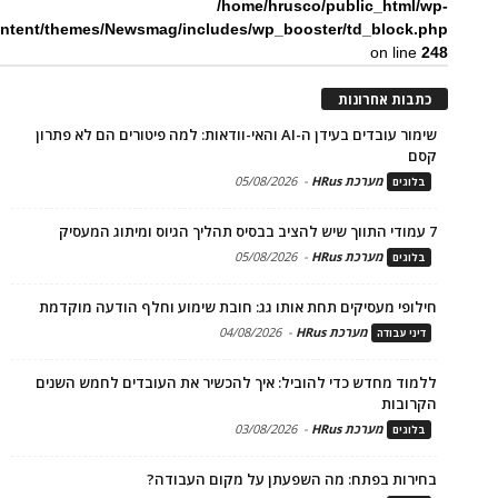
/home/hrusco/public_html/wp-
ntent/themes/Newsmag/includes/wp_booster/td_block.php
on line
248
כתבות אחרונות
שימור עובדים בעידן ה-AI והאי-וודאות: למה פיטורים הם לא פתרון
קסם
מערכת HRus
-
05/08/2026
בלוגים
7 עמודי התווך שיש להציב בבסיס תהליך הגיוס ומיתוג המעסיק
מערכת HRus
-
05/08/2026
בלוגים
חילופי מעסיקים תחת אותו גג: חובת שימוע וחלף הודעה מוקדמת
מערכת HRus
-
04/08/2026
דיני עבודה
ללמוד מחדש כדי להוביל: איך להכשיר את העובדים לחמש השנים
הקרובות
מערכת HRus
-
03/08/2026
בלוגים
בחירות בפתח: מה השפעתן על מקום העבודה?