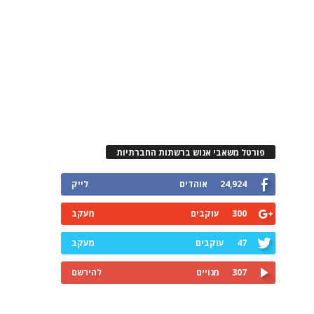
פורטל משאבי אנוש ברשתות החברתיות
24,924
אוהדים
לייק
300
עוקבים
מעקב
47
עוקבים
מעקב
307
מנויים
להירשם