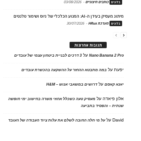
כותבים חיצוניים
-
03/08/2026
בלוגים
מיתוג מעסיק בעידן ה-AI: המנוע הכלכלי של גיוס ושימור טלנטים
מערכת HRus
-
30/07/2026
בלוגים
תגובות אחרונות
על
Nano Banana 2 Pro
3 דרכים לבניית ביטחון עצמי של עובדים
יפעת
על
במה מתבטא ההחזר על ההשקעה בהכשרת עובדים
על
יאנא קאסם
דרושים במשאבי אנוש – H&M
אלון פיאדה
על
מעסיק טעה כשכלל אחוזי משרה בחישוב ימי חופשה
שנתית – והפסיד בתביעה
David
על
על מי חלה החובה לשלם את עלות ציוד העבודה של העובד