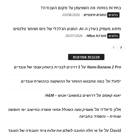
בחירות בפתח: מה השפעתן על מקום העבודה?
כותבים חיצוניים
-
03/08/2026
בלוגים
מיתוג מעסיק בעידן ה-AI: המנוע הכלכלי של גיוס ושימור טלנטים
מערכת HRus
-
30/07/2026
בלוגים
תגובות אחרונות
על
Nano Banana 2 Pro
3 דרכים לבניית ביטחון עצמי של עובדים
יפעת
על
במה מתבטא ההחזר על ההשקעה בהכשרת עובדים
על
יאנא קאסם
דרושים במשאבי אנוש – H&M
אלון פיאדה
על
מעסיק טעה כשכלל אחוזי משרה בחישוב ימי חופשה
שנתית – והפסיד בתביעה
David
על
על מי חלה החובה לשלם את עלות ציוד העבודה של העובד