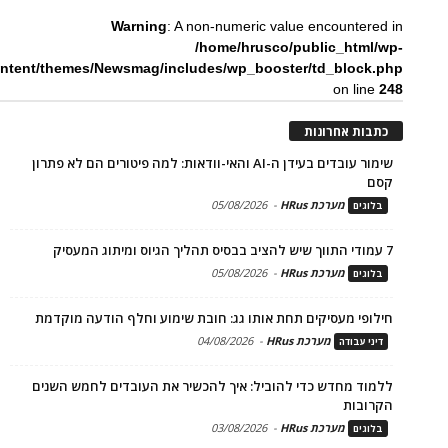
Warning
: A non-numeric value encountered in
/home/hrusco/public_html/wp-
ntent/themes/Newsmag/includes/wp_booster/td_block.php
on line
248
כתבות אחרונות
שימור עובדים בעידן ה-AI והאי-וודאות: למה פיטורים הם לא פתרון
קסם
מערכת HRus
-
05/08/2026
בלוגים
7 עמודי התווך שיש להציב בבסיס תהליך הגיוס ומיתוג המעסיק
מערכת HRus
-
05/08/2026
בלוגים
חילופי מעסיקים תחת אותו גג: חובת שימוע וחלף הודעה מוקדמת
מערכת HRus
-
04/08/2026
דיני עבודה
ללמוד מחדש כדי להוביל: איך להכשיר את העובדים לחמש השנים
הקרובות
מערכת HRus
-
03/08/2026
בלוגים