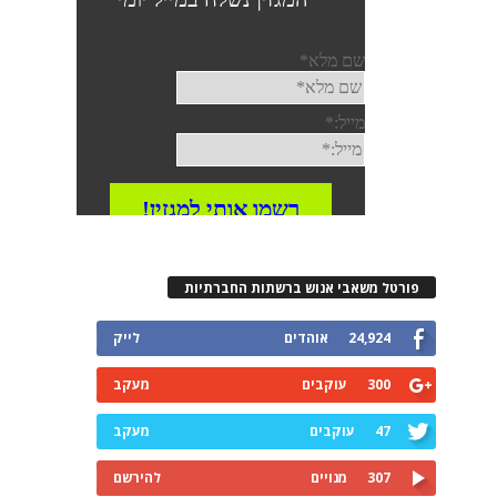
פורטל משאבי אנוש ברשתות החברתיות
24,924
אוהדים
לייק
300
עוקבים
מעקב
47
עוקבים
מעקב
307
מנויים
להירשם