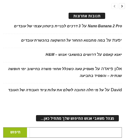
תגובות אחרונות
על
Nano Banana 2 Pro
3 דרכים לבניית ביטחון עצמי של עובדים
יפעת
על
במה מתבטא ההחזר על ההשקעה בהכשרת עובדים
על
יאנא קאסם
דרושים במשאבי אנוש – H&M
אלון פיאדה
על
מעסיק טעה כשכלל אחוזי משרה בחישוב ימי חופשה
שנתית – והפסיד בתביעה
David
על
על מי חלה החובה לשלם את עלות ציוד העבודה של העובד
מנהל משאבי אנוש החיפוש שלך מתחיל כאן…