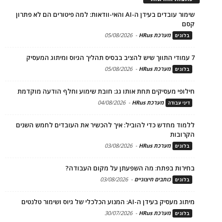
שימור עובדים בעידן ה-AI והאי-וודאות: למה פיטורים הם לא פתרון
קסם
מערכת HRus
-
05/08/2026
בלוגים
7 עמודי התווך שיש להציב בבסיס תהליך הגיוס ומיתוג המעסיק
מערכת HRus
-
05/08/2026
בלוגים
חילופי מעסיקים תחת אותו גג: חובת שימוע וחלף הודעה מוקדמת
מערכת HRus
-
04/08/2026
דיני עבודה
ללמוד מחדש כדי להוביל: איך להכשיר את העובדים לחמש השנים
הקרובות
מערכת HRus
-
03/08/2026
בלוגים
בחירות בפתח: מה השפעתן על מקום העבודה?
כותבים חיצוניים
-
03/08/2026
בלוגים
מיתוג מעסיק בעידן ה-AI: המנוע הכלכלי של גיוס ושימור טלנטים
מערכת HRus
-
30/07/2026
בלוגים