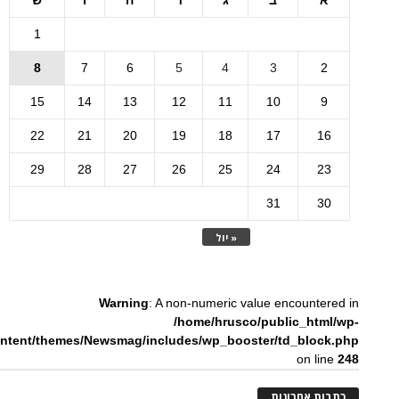
א
ב
ג
ד
ה
ו
ש
1
8
7
6
5
4
3
2
15
14
13
12
11
10
9
22
21
20
19
18
17
16
29
28
27
26
25
24
23
31
30
« יול
Warning
: A non-numeric value encountered in
/home/hrusco/public_html/wp-
ntent/themes/Newsmag/includes/wp_booster/td_block.php
on line
248
כתבות אחרונות