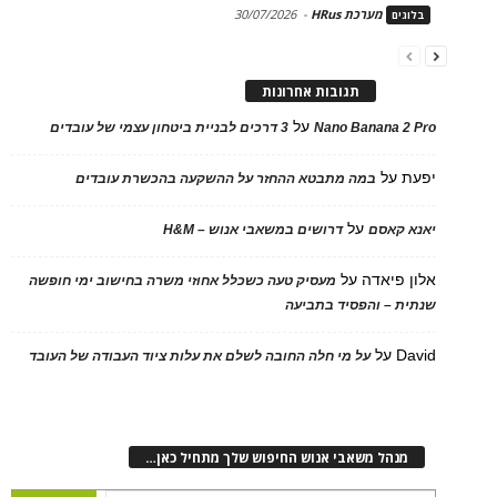
מערכת HRus
-
30/07/2026
בלוגים
תגובות אחרונות
על
Nano Banana 2 Pro
3 דרכים לבניית ביטחון עצמי של עובדים
יפעת
על
במה מתבטא ההחזר על ההשקעה בהכשרת עובדים
על
יאנא קאסם
דרושים במשאבי אנוש – H&M
אלון פיאדה
על
מעסיק טעה כשכלל אחוזי משרה בחישוב ימי חופשה
שנתית – והפסיד בתביעה
David
על
על מי חלה החובה לשלם את עלות ציוד העבודה של העובד
מנהל משאבי אנוש החיפוש שלך מתחיל כאן…