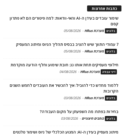
כתבות אחרונות
שימור עובדים בעידן ה-AI והאי-וודאות: למה פיטורים הם לא פתרון
קסם
מערכת HRus
-
05/08/2026
בלוגים
7 עמודי התווך שיש להציב בבסיס תהליך הגיוס ומיתוג המעסיק
מערכת HRus
-
05/08/2026
בלוגים
חילופי מעסיקים תחת אותו גג: חובת שימוע וחלף הודעה מוקדמת
מערכת HRus
-
04/08/2026
דיני עבודה
ללמוד מחדש כדי להוביל: איך להכשיר את העובדים לחמש השנים
הקרובות
מערכת HRus
-
03/08/2026
בלוגים
בחירות בפתח: מה השפעתן על מקום העבודה?
כותבים חיצוניים
-
03/08/2026
בלוגים
מיתוג מעסיק בעידן ה-AI: המנוע הכלכלי של גיוס ושימור טלנטים