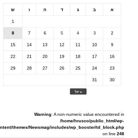
א
ב
ג
ד
ה
ו
ש
1
8
7
6
5
4
3
2
15
14
13
12
11
10
9
22
21
20
19
18
17
16
29
28
27
26
25
24
23
31
30
« יול
Warning
: A non-numeric value encountered in
/home/hrusco/public_html/wp-
ntent/themes/Newsmag/includes/wp_booster/td_block.php
on line
248