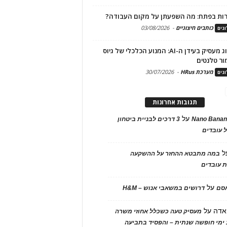
ות בפתח: מה השפעתן על מקום העבודה?
כותבים חיצוניים
-
03/08/2026
גים
מיתוג מעסיק בעידן ה-AI: המנוע הכלכלי של גיוס
ור טלנטים
מערכת HRus
-
30/07/2026
גים
תגובות אחרונות
על
Nano Banan
3 דרכים לבניית ביטחון
 עובדים
ל
במה מתבטא ההחזר על ההשקעה
 עובדים
על
אסם
דרושים במשאבי אנוש – H&M
אדה
על
מעסיק טעה כשכלל אחוזי משרה
ימי חופשה שנתית – והפסיד בתביעה