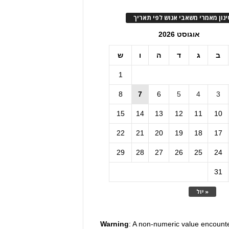
ינון מאמרי משאבי אנוש לפי תאריך
אוגוסט 2026
ב
ג
ד
ה
ו
ש
1
8
7
6
5
4
3
15
14
13
12
11
10
22
21
20
19
18
17
29
28
27
26
25
24
31
« יול
Warning
: A non-numeric value encount