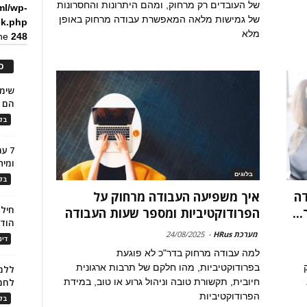
של העובדים רק מרחוק, ומהם היתרונות והחסרונות
ml/wp-
של גמישות מלאה המאפשרת עבודה מרחוק באופן
ck.php
מלא
ine
248
כ
הם ל
בלו
7 ע
ומית
בלוגים
בלו
דה
איך משפיעה העבודה מרחוק על
חילו
..
הפרודוקטיביות ומספר שעות העבודה
הוד
מערכת HRus
-
24/08/2025
דינ
למה עבודה מרחוק בדר"כ לא פוגעת
בפרודוקטיביות, מהו חלקם של תרבות ארגונית
ללמו
דור ה-Z
חיובית, תקשורת טובה וניהול גרוע או טוב, במידת
לחמ
הפרודוקטיביות
בלו