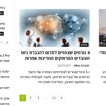
בחיר
בלו
ושימ
בלו
בלוגים
מלי
4 גורמים שצפויים לתרום להגברת גיוס
a 2 Pro
העובדים המרוחקים ממדינות אחרות
עצמי של
מערכת HRus
-
20/07/2025
יפעת
ע
ון
ו-4 אינדיקטורים לצמיחתם הצפויה של היקפי
ודה
הגיוסים של עובדים מרחוק, מעבר לגבולות המדינה
בהכשרת
ם
בה ממוקם הארגון, במדינות מערביות
יאנא ק
...
1
2
3
11
אלון פי
בחישוב 