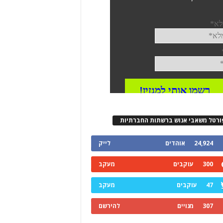
ורטל משאבי אנוש ברשתות החברתיות
24,924
אוהדים
לייק
300
עוקבים
מעקב
47
עוקבים
מעקב
307
מנויים
להירשם