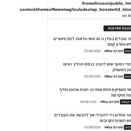
/home/hrusco/public_ht
content/themes/Newsmag/includes/wp_booster/td_blo
on l
תבות אחרונות
שימור עובדים בעידן ה-AI והאי-וודאות: למה פיטורים
א פתרון קסם
מערכת HRus
-
05/08/2026
גים
מודי התווך שיש להציב בבסיס תהליך הגיוס
וג המעסיק
מערכת HRus
-
05/08/2026
גים
פי מעסיקים תחת אותו גג: חובת שימוע וחלף
עה מוקדמת
מערכת HRus
-
04/08/2026
י עבודה
ד מחדש כדי להוביל: איך להכשיר את העובדים
ש השנים הקרובות
מערכת HRus
-
03/08/2026
גים