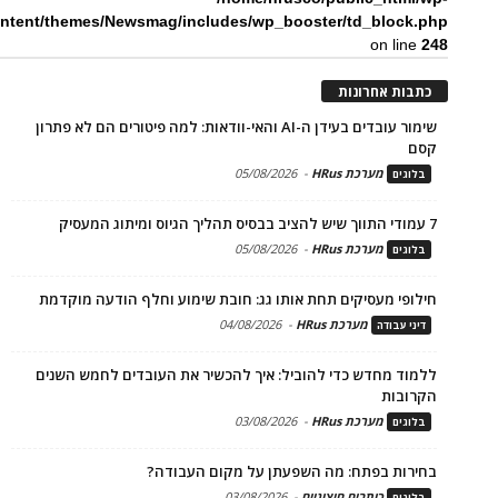
ntent/themes/Newsmag/includes/wp_booster/td_block.php
on line
248
כתבות אחרונות
שימור עובדים בעידן ה-AI והאי-וודאות: למה פיטורים הם לא פתרון
קסם
מערכת HRus
-
05/08/2026
בלוגים
7 עמודי התווך שיש להציב בבסיס תהליך הגיוס ומיתוג המעסיק
מערכת HRus
-
05/08/2026
בלוגים
חילופי מעסיקים תחת אותו גג: חובת שימוע וחלף הודעה מוקדמת
מערכת HRus
-
04/08/2026
דיני עבודה
ללמוד מחדש כדי להוביל: איך להכשיר את העובדים לחמש השנים
הקרובות
מערכת HRus
-
03/08/2026
בלוגים
בחירות בפתח: מה השפעתן על מקום העבודה?
כותבים חיצוניים
-
03/08/2026
בלוגים