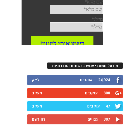
פורטל משאבי אנוש ברשתות החברתיות
24,924
אוהדים
לייק
300
עוקבים
מעקב
47
עוקבים
מעקב
307
מנויים
להירשם