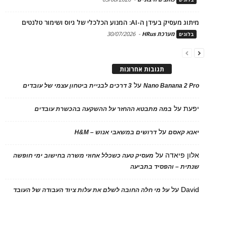
מיתוג מעסיק בעידן ה-AI: המנוע הכלכלי של גיוס ושימור טלנטים
מערכת HRus
-
30/07/2026
בלוגים
תגובות אחרונות
על
Nano Banana 2 Pro
3 דרכים לבניית ביטחון עצמי של עובדים
יפעת
על
במה מתבטא ההחזר על ההשקעה בהכשרת עובדים
על
יאנא קאסם
דרושים במשאבי אנוש – H&M
אלון פיאדה
על
מעסיק טעה כשכלל אחוזי משרה בחישוב ימי חופשה
שנתית – והפסיד בתביעה
David
על
על מי חלה החובה לשלם את עלות ציוד העבודה של העובד