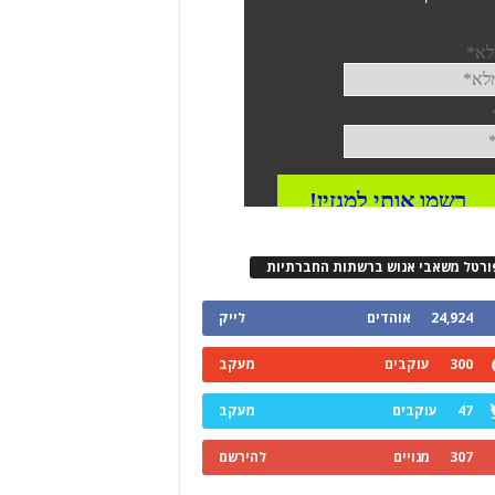
ורטל משאבי אנוש ברשתות החברתיות
24,924
אוהדים
לייק
300
עוקבים
מעקב
47
עוקבים
מעקב
307
מנויים
להירשם