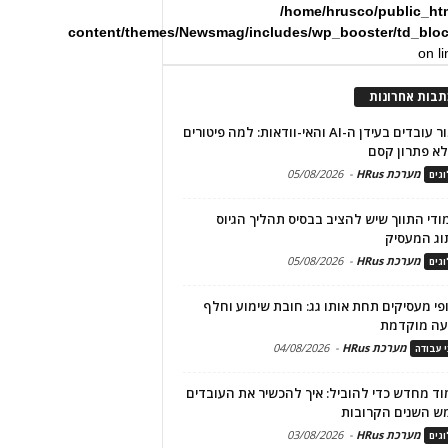
/home/hrusco/public_ht
content/themes/Newsmag/includes/wp_booster/td_blo
on l
תבות אחרונות
שימור עובדים בעידן ה-AI והאי-וודאות: למה פיטורים
א פתרון קסם
מערכת HRus
-
05/08/2026
גים
מודי התווך שיש להציב בבסיס תהליך הגיוס
וג המעסיק
מערכת HRus
-
05/08/2026
גים
פי מעסיקים תחת אותו גג: חובת שימוע וחלף
עה מוקדמת
מערכת HRus
-
04/08/2026
י עבודה
ד מחדש כדי להוביל: איך להכשיר את העובדים
ש השנים הקרובות
מערכת HRus
-
03/08/2026
גים