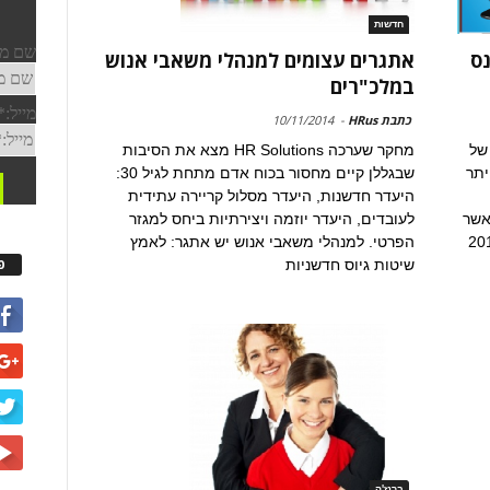
חדשות
נס
אתגרים עצומים למנהלי משאבי אנוש
במלכ"רים
כתבת HRus
-
10/11/2014
 של
מחקר שערכה HR Solutions מצא את הסיבות
יתר
שבגללן קיים מחסור בכוח אדם מתחת לגיל 30:
היעדר חדשנות, היעדר מסלול קריירה עתידית
אשר
לעובדים, היעדר יוזמה ויצירתיות ביחס למגזר
הפרטי. למנהלי משאבי אנוש יש אתגר: לאמץ
פ
שיטות גיוס חדשניות
ברנז'ה