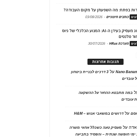
ות בפתח: מה השפעתן על מקום העבודה?
כותבים חיצוניים
-
03/08/2026
גים
מיתוג מעסיק בעידן ה-AI: המנוע הכלכלי של גיוס
ור טלנטים
מערכת HRus
-
30/07/2026
גים
תגובות אחרונות
על
Nano Banan
3 דרכים לבניית ביטחון
 עובדים
ל
במה מתבטא ההחזר על ההשקעה
 עובדים
על
אסם
דרושים במשאבי אנוש – H&M
אדה
על
מעסיק טעה כשכלל אחוזי משרה
ימי חופשה שנתית – והפסיד בתביעה