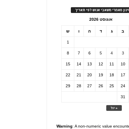
ינון מאמרי משאבי אנוש לפי תאריך
אוגוסט 2026
ב
ג
ד
ה
ו
ש
1
8
7
6
5
4
3
15
14
13
12
11
10
22
21
20
19
18
17
29
28
27
26
25
24
31
« יול
Warning
: A non-numeric value encount