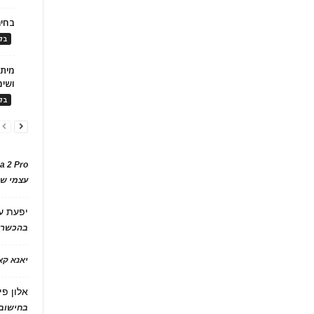
בחיר
בלו
ושימ
בלו
a 2 Pro
עצמי של
יפעת
ע
בהכשרת
יאנא ק
אלון פי
בחישוב 