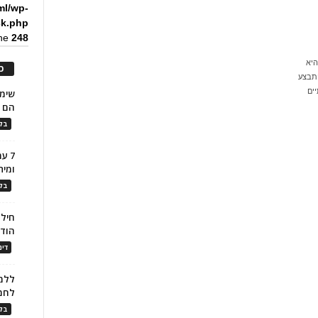
ml/wp-
ck.php
ine
248
היא
כ
יתבצע
ים
הם ל
בלו
7 ע
ומית
בלו
חילו
הוד
דינ
ללמו
לחמ
בלו