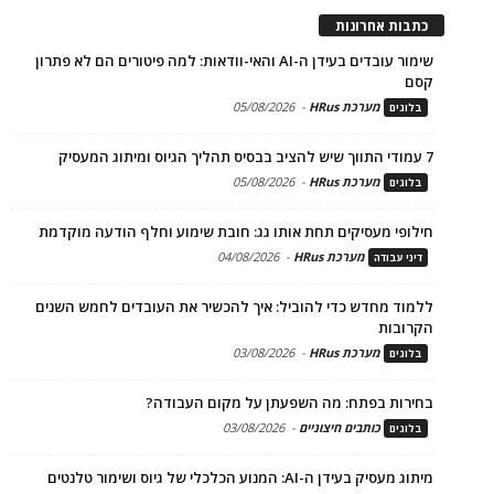
כתבות אחרונות
שימור עובדים בעידן ה-AI והאי-וודאות: למה פיטורים הם לא פתרון
קסם
מערכת HRus
-
05/08/2026
בלוגים
7 עמודי התווך שיש להציב בבסיס תהליך הגיוס ומיתוג המעסיק
מערכת HRus
-
05/08/2026
בלוגים
חילופי מעסיקים תחת אותו גג: חובת שימוע וחלף הודעה מוקדמת
מערכת HRus
-
04/08/2026
דיני עבודה
ללמוד מחדש כדי להוביל: איך להכשיר את העובדים לחמש השנים
הקרובות
מערכת HRus
-
03/08/2026
בלוגים
בחירות בפתח: מה השפעתן על מקום העבודה?
כותבים חיצוניים
-
03/08/2026
בלוגים
מיתוג מעסיק בעידן ה-AI: המנוע הכלכלי של גיוס ושימור טלנטים