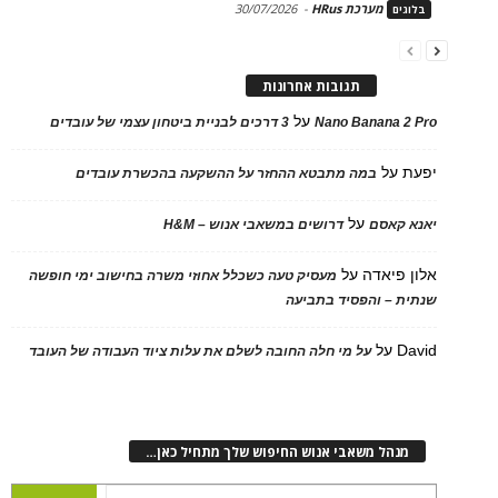
מערכת HRus
-
30/07/2026
בלוגים
תגובות אחרונות
על
Nano Banana 2 Pro
3 דרכים לבניית ביטחון עצמי של עובדים
יפעת
על
במה מתבטא ההחזר על ההשקעה בהכשרת עובדים
על
יאנא קאסם
דרושים במשאבי אנוש – H&M
אלון פיאדה
על
מעסיק טעה כשכלל אחוזי משרה בחישוב ימי חופשה
שנתית – והפסיד בתביעה
David
על
על מי חלה החובה לשלם את עלות ציוד העבודה של העובד
מנהל משאבי אנוש החיפוש שלך מתחיל כאן…