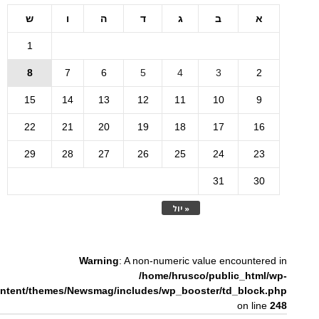
א
ב
ג
ד
ה
ו
ש
1
8
7
6
5
4
3
2
15
14
13
12
11
10
9
22
21
20
19
18
17
16
29
28
27
26
25
24
23
31
30
« יול
Warning
: A non-numeric value encountered in
/home/hrusco/public_html/wp-
ntent/themes/Newsmag/includes/wp_booster/td_block.php
on line
248