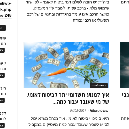
עבודתם
ביה"ד: יש חובה לשלם דמי ביטוח לאומי - לפי שווי
ml/wp-
שימוש מלא - ברכב שניתן לעובד ע"י המעסיק,
ck.php
כאשר הרכב אינו עומד בהגדרות ובתנאים של רכב
ine
248
תפעולי או רכב עבודה
כ
הם ל
בלו
7 ע
ומית
בלו
ביטוח לאומי
חילו
הוד
בי
איך למנוע תשלומי יתר לביטוח לאומי,
של מי שעובד עבור כמה...
דינ
מערכת HRus
-
04/08/2021
ללמו
ופחת
תיאום ניכויי ביטוח לאומי: איך מנהל מש"א יכול
לחמ
לסייע לשכיר שעובד עבור כמה מעסיקים במקביל,
בלו