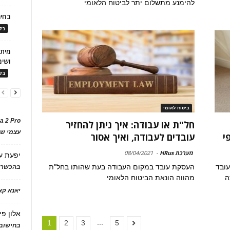
להימנע מתשלום יתר לביטוח הלאומי
בחיר
בלו
ושימ
בלו
ביטוח לאומי
a 2 Pro
חל"ת או עבודה: איך ניתן להחזיר
עצמי של
י
עובדים לעבודה, ואיך אסור
מערכת HRus
-
08/04/2021
יפעת
ע
עובד
העסקת עובד במקום העבודה בעת שהותו בחל"ת
בהכשרת
ה
מהווה הונאת הביטוח הלאומי
יאנא ק
אלון פי
...
1
2
3
5
בחישוב 