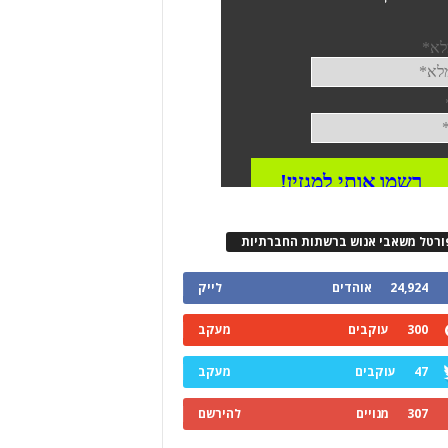
ורטל משאבי אנוש ברשתות החברתיות
24,924
אוהדים
לייק
300
עוקבים
מעקב
47
עוקבים
מעקב
307
מנויים
להירשם