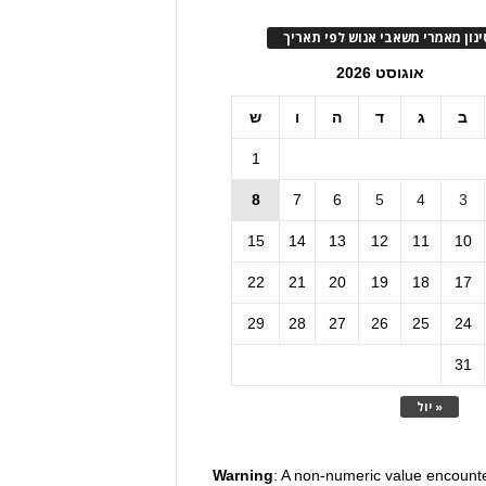
ינון מאמרי משאבי אנוש לפי תאריך
אוגוסט 2026
ב
ג
ד
ה
ו
ש
1
8
7
6
5
4
3
15
14
13
12
11
10
22
21
20
19
18
17
29
28
27
26
25
24
31
« יול
Warning
: A non-numeric value encount