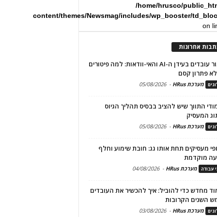
/home/hrusco/public_ht
content/themes/Newsmag/includes/wp_booster/td_blo
on l
תבות אחרונות
שימור עובדים בעידן ה-AI והאי-וודאות: למה פיטורים
א פתרון קסם
מערכת HRus
-
05/08/2026
גים
מודי התווך שיש להציב בבסיס תהליך הגיוס
וג המעסיק
מערכת HRus
-
05/08/2026
גים
פי מעסיקים תחת אותו גג: חובת שימוע וחלף
עה מוקדמת
מערכת HRus
-
04/08/2026
י עבודה
ד מחדש כדי להוביל: איך להכשיר את העובדים
ש השנים הקרובות
מערכת HRus
-
03/08/2026
גים