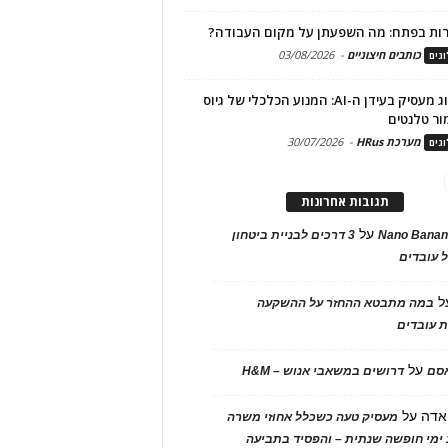
ות בפתח: מה השפעתן על מקום העבודה?
כותבים חיצוניים
-
03/08/2026
גים
מיתוג מעסיק בעידן ה-AI: המנוע הכלכלי של גיוס
ור טלנטים
מערכת HRus
-
30/07/2026
גים
תגובות אחרונות
על
Nano Banan
3 דרכים לבניית ביטחון
 עובדים
ל
במה מתבטא ההחזר על ההשקעה
 עובדים
על
אסם
דרושים במשאבי אנוש – H&M
אדה
על
מעסיק טעה כשכלל אחוזי משרה
ימי חופשה שנתית – והפסיד בתביעה