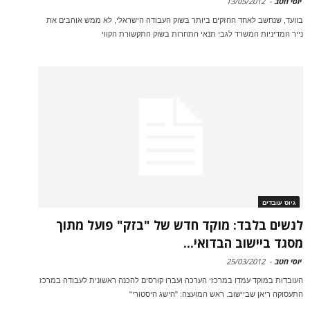
יוסי חטב
-
13/05/2012
בוועד, שנחשב לאחד החזקים ביותר בשוק העבודה הישראלי, לא ממש אוהבים את
נייר המדיניות המשרד לגבי תנאי התחרות בשוק התקשורת הקווי
גיוס עובדים
לנשים בלבד: מוקד חדש של "בזק" פועל מתוך
מסגד ביישוב הבדואי...
יוסי חטב
-
25/03/2012
העובדות במוקד עמדו במרכזי הערכה ועברו קורסים להכנה ראשונית לעבודה במרכז
התעסוקה ריאן שביישוב. ראש המועצה: "הישג היסטורי"