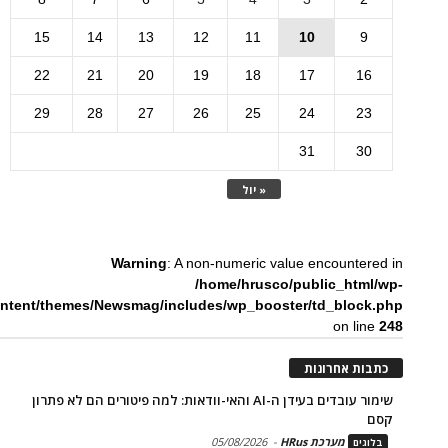
15
14
13
12
11
10
9
22
21
20
19
18
17
16
29
28
27
26
25
24
23
31
30
« יול
Warning
: A non-numeric value encountered in
/home/hrusco/public_html/wp-
ntent/themes/Newsmag/includes/wp_booster/td_block.php
on line
248
כתבות אחרונות
שימור עובדים בעידן ה-AI והאי-וודאות: למה פיטורים הם לא פתרון
קסם
מערכת HRus
-
05/08/2026
בלוגים