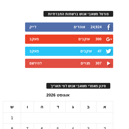
פורטל משאבי אנוש ברשתות החברתיות
24,924
אוהדים
לייק
300
עוקבים
מעקב
47
עוקבים
מעקב
307
מנויים
להירשם
סינון מאמרי משאבי אנוש לפי תאריך
אוגוסט 2026
א
ב
ג
ד
ה
ו
ש
1
8
7
6
5
4
3
2