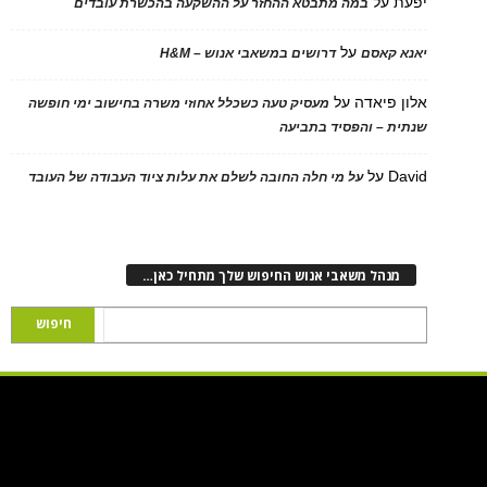
יפעת
על
במה מתבטא ההחזר על ההשקעה בהכשרת עובדים
על
יאנא קאסם
דרושים במשאבי אנוש – H&M
אלון פיאדה
על
מעסיק טעה כשכלל אחוזי משרה בחישוב ימי חופשה
שנתית – והפסיד בתביעה
David
על
על מי חלה החובה לשלם את עלות ציוד העבודה של העובד
מנהל משאבי אנוש החיפוש שלך מתחיל כאן…