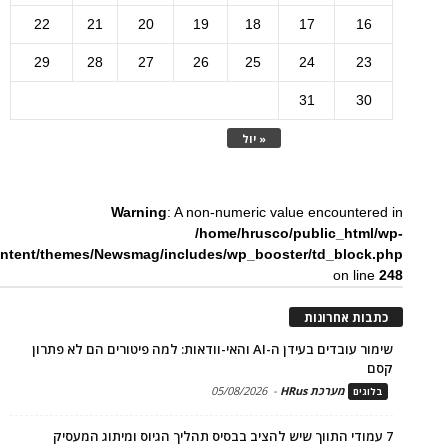
22
21
20
19
18
17
16
29
28
27
26
25
24
23
31
30
« יול
Warning
: A non-numeric value encountered in
/home/hrusco/public_html/wp-
ntent/themes/Newsmag/includes/wp_booster/td_block.php
on line
248
כתבות אחרונות
שימור עובדים בעידן ה-AI והאי-וודאות: למה פיטורים הם לא פתרון
קסם
מערכת HRus
-
05/08/2026
בלוגים
7 עמודי התווך שיש להציב בבסיס תהליך הגיוס ומיתוג המעסיק