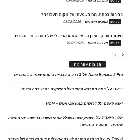
מערכת HRus
-
03/08/2026
בלוגים
בחירות בפתח: מה השפעתן על מקום העבודה?
כותבים חיצוניים
-
03/08/2026
בלוגים
מיתוג מעסיק בעידן ה-AI: המנוע הכלכלי של גיוס ושימור טלנטים
מערכת HRus
-
30/07/2026
בלוגים
תגובות אחרונות
על
Nano Banana 2 Pro
3 דרכים לבניית ביטחון עצמי של עובדים
יפעת
על
במה מתבטא ההחזר על ההשקעה בהכשרת עובדים
על
יאנא קאסם
דרושים במשאבי אנוש – H&M
אלון פיאדה
על
מעסיק טעה כשכלל אחוזי משרה בחישוב ימי חופשה
שנתית – והפסיד בתביעה
David
על
על מי חלה החובה לשלם את עלות ציוד העבודה של העובד