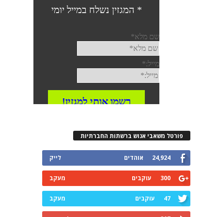
פורטל משאבי אנוש ברשתות החברתיות
24,924
אוהדים
לייק
300
עוקבים
מעקב
47
עוקבים
מעקב