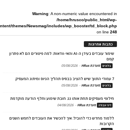
Warning
: A non-numeric value encountered in
/home/hrusco/public_html/wp-
ntent/themes/Newsmag/includes/wp_booster/td_block.php
on line
248
כתבות אחרונות
שימור עובדים בעידן ה-AI והאי-וודאות: למה פיטורים הם לא פתרון
קסם
מערכת HRus
-
05/08/2026
בלוגים
7 עמודי התווך שיש להציב בבסיס תהליך הגיוס ומיתוג המעסיק
מערכת HRus
-
05/08/2026
בלוגים
חילופי מעסיקים תחת אותו גג: חובת שימוע וחלף הודעה מוקדמת
מערכת HRus
-
04/08/2026
דיני עבודה
ללמוד מחדש כדי להוביל: איך להכשיר את העובדים לחמש השנים
הקרובות