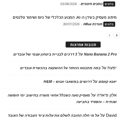
כותבים חיצוניים
-
03/08/2026
בלוגים
מיתוג מעסיק בעידן ה-AI: המנוע הכלכלי של גיוס ושימור טלנטים
מערכת HRus
-
30/07/2026
בלוגים
תגובות אחרונות
על
Nano Banana 2 Pro
3 דרכים לבניית ביטחון עצמי של עובדים
יפעת
על
במה מתבטא ההחזר על ההשקעה בהכשרת עובדים
על
יאנא קאסם
דרושים במשאבי אנוש – H&M
אלון פיאדה
על
מעסיק טעה כשכלל אחוזי משרה בחישוב ימי חופשה
שנתית – והפסיד בתביעה
David
על
על מי חלה החובה לשלם את עלות ציוד העבודה של העובד