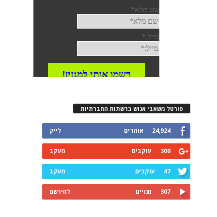
פורטל משאבי אנוש ברשתות החברתיות
24,924
אוהדים
לייק
300
עוקבים
מעקב
47
עוקבים
מעקב
307
מנויים
להירשם