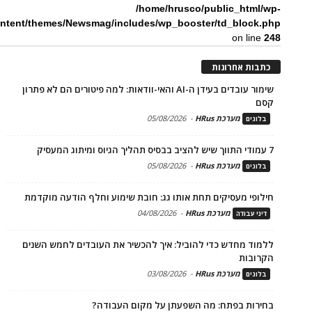
/home/hrusco/public_html/wp-
ntent/themes/Newsmag/includes/wp_booster/td_block.php
on line
248
כתבות אחרונות
שימור עובדים בעידן ה-AI והאי-וודאות: למה פיטורים הם לא פתרון
קסם
מערכת HRus
-
05/08/2026
בלוגים
7 עמודי התווך שיש להציב בבסיס תהליך הגיוס ומיתוג המעסיק
מערכת HRus
-
05/08/2026
בלוגים
חילופי מעסיקים תחת אותו גג: חובת שימוע וחלף הודעה מוקדמת
מערכת HRus
-
04/08/2026
דיני עבודה
ללמוד מחדש כדי להוביל: איך להכשיר את העובדים לחמש השנים
הקרובות
מערכת HRus
-
03/08/2026
בלוגים
בחירות בפתח: מה השפעתן על מקום העבודה?