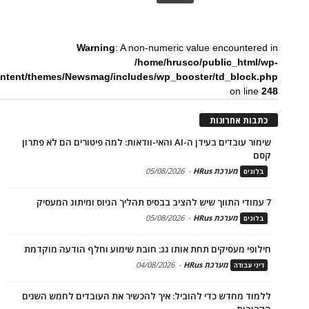
Warning
: A non-numeric value encountered in
/home/hrusco/public_html/wp-
ntent/themes/Newsmag/includes/wp_booster/td_block.php
on line
248
כתבות אחרונות
שימור עובדים בעידן ה-AI והאי-וודאות: למה פיטורים הם לא פתרון
קסם
מערכת HRus
-
05/08/2026
בלוגים
7 עמודי התווך שיש להציב בבסיס תהליך הגיוס ומיתוג המעסיק
מערכת HRus
-
05/08/2026
בלוגים
חילופי מעסיקים תחת אותו גג: חובת שימוע וחלף הודעה מוקדמת
מערכת HRus
-
04/08/2026
דיני עבודה
ללמוד מחדש כדי להוביל: איך להכשיר את העובדים לחמש השנים
הקרובות