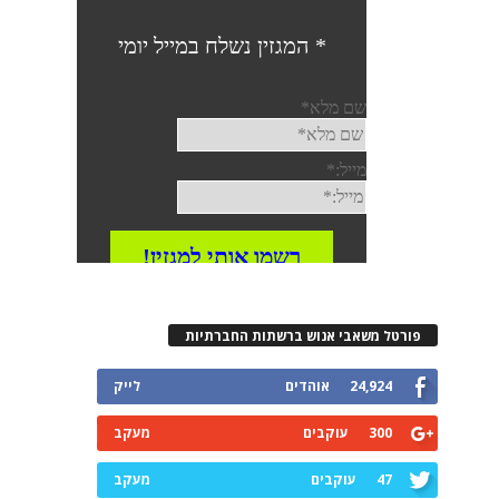
פורטל משאבי אנוש ברשתות החברתיות
24,924
אוהדים
לייק
300
עוקבים
מעקב
47
עוקבים
מעקב