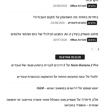
מערכת HRus
-
03/08/2026
בלוגים
בחירות בפתח: מה השפעתן על מקום העבודה?
כותבים חיצוניים
-
03/08/2026
בלוגים
מיתוג מעסיק בעידן ה-AI: המנוע הכלכלי של גיוס ושימור טלנטים
מערכת HRus
-
30/07/2026
בלוגים
תגובות אחרונות
על
Nano Banana 2 Pro
3 דרכים לבניית ביטחון עצמי של עובדים
יפעת
על
במה מתבטא ההחזר על ההשקעה בהכשרת עובדים
על
יאנא קאסם
דרושים במשאבי אנוש – H&M
אלון פיאדה
על
מעסיק טעה כשכלל אחוזי משרה בחישוב ימי חופשה
שנתית – והפסיד בתביעה