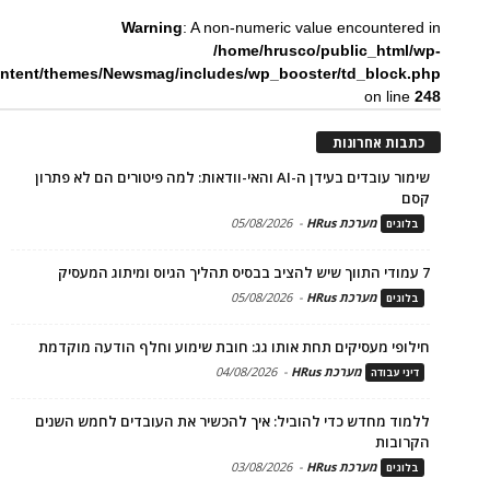
Warning
: A non-numeric value encountered in
/home/hrusco/public_html/wp-
ntent/themes/Newsmag/includes/wp_booster/td_block.php
on line
248
כתבות אחרונות
שימור עובדים בעידן ה-AI והאי-וודאות: למה פיטורים הם לא פתרון
קסם
מערכת HRus
-
05/08/2026
בלוגים
7 עמודי התווך שיש להציב בבסיס תהליך הגיוס ומיתוג המעסיק
מערכת HRus
-
05/08/2026
בלוגים
חילופי מעסיקים תחת אותו גג: חובת שימוע וחלף הודעה מוקדמת
מערכת HRus
-
04/08/2026
דיני עבודה
ללמוד מחדש כדי להוביל: איך להכשיר את העובדים לחמש השנים
הקרובות
מערכת HRus
-
03/08/2026
בלוגים