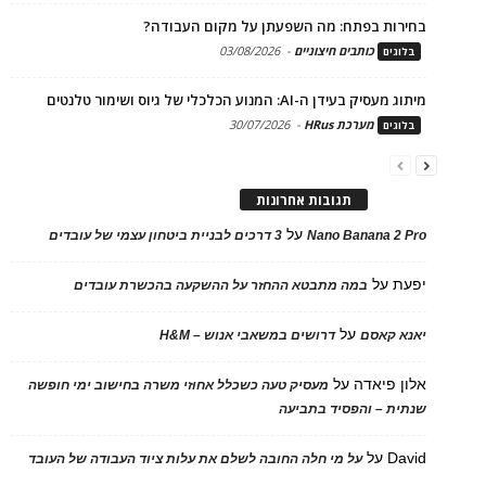
בחירות בפתח: מה השפעתן על מקום העבודה?
כותבים חיצוניים
-
03/08/2026
בלוגים
מיתוג מעסיק בעידן ה-AI: המנוע הכלכלי של גיוס ושימור טלנטים
מערכת HRus
-
30/07/2026
בלוגים
תגובות אחרונות
על
Nano Banana 2 Pro
3 דרכים לבניית ביטחון עצמי של עובדים
יפעת
על
במה מתבטא ההחזר על ההשקעה בהכשרת עובדים
על
יאנא קאסם
דרושים במשאבי אנוש – H&M
אלון פיאדה
על
מעסיק טעה כשכלל אחוזי משרה בחישוב ימי חופשה
שנתית – והפסיד בתביעה
David
על
על מי חלה החובה לשלם את עלות ציוד העבודה של העובד