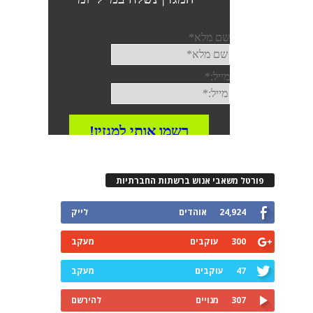
פורטל משאבי אנוש ברשתות החברתיות
24,924
אוהדים
לייק
300
עוקבים
מעקב
47
עוקבים
מעקב
307
מנויים
להירשם