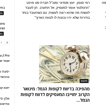
מה
רמי סגמן, יועץ פנסיוני ומנכ"ל חברת סט פוינט:
בחיר
"הרגולטור אומר למעסיק, אל תתערב. תן לעובד
לעשות מה שהוא רוצה לעשות, גם כשהעובד בוחר
בלו
בחירות שלא יהיו נכונות לו לטווח הארוך"
ושימ
בלו
a 2 Pro
עצמי של
יפעת
ע
בהכשרת
חדשות
מהפיכה בדיווח לקופות הגמל: מינואר
יאנא ק
הקרוב יחוייבו המעסיקים לדווח לקופות
אלון פי
הגמל...
בחישוב 