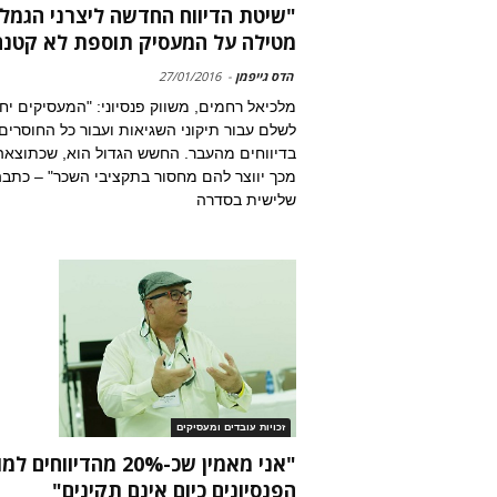
"שיטת הדיווח החדשה ליצרני הגמל
מטילה על המעסיק תוספת לא קטנה.
הדס גייפמן
-
27/01/2016
מלכיאל רחמים, משווק פנסיוני: "המעסיקים יחו
לשלם עבור תיקוני השגיאות ועבור כל החוסרים
בדיווחים מהעבר. החשש הגדול הוא, שכתוצאה
מכך יווצר להם מחסור בתקציבי השכר" – כתב
שלישית בסדרה
זכויות עובדים ומעסיקים
"אני מאמין שכ-20% מהדיווחים
הפנסיונים כיום אינם תקינים"