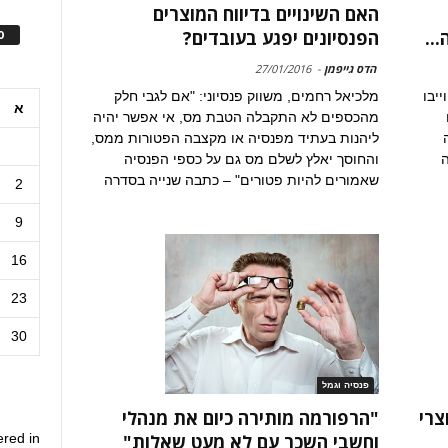
האם השינויים בדיווח המוצרים
ס
..
הפנסיונים יפגע בעובדים?
הדס גייפמן
-
27/01/2016
ייבו
מלכיאל רחמים, משווק פנסיוני: "אם לגבי חלק
א
מהכספים לא התקבלה הטבת מס, אי אפשר יהיה
ליהנות בעתיד מפנסיה או מקצבה הפטורות ממס,
ה
והחוסך יאלץ לשלם מס גם על כספי הפנסיה
שאמורים להיות פטורים" – כתבה שנייה בסדרה
2
9
16
23
30
פנסיה וגמל
 למוצרי
"הרפורמה מותירה כיום את מנהלי
ered in
וחשבי השכר עם לא מעט שאלות"