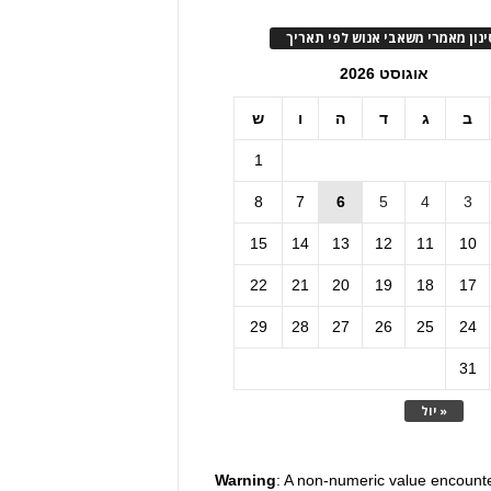
ינון מאמרי משאבי אנוש לפי תאריך
אוגוסט 2026
ב
ג
ד
ה
ו
ש
1
8
7
6
5
4
3
15
14
13
12
11
10
22
21
20
19
18
17
29
28
27
26
25
24
31
« יול
Warning
: A non-numeric value encount