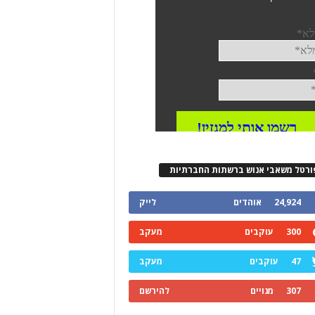
ורטל משאבי אנוש ברשתות החברתיות
24,924
אוהדים
לייק
300
עוקבים
מעקב
47
עוקבים
מעקב
307
מנויים
להירשם