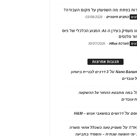
ות בפתח: מה השפעתן על מקום העבודה?
כותבים חיצוניים
-
03/08/2026
גים
מיתוג מעסיק בעידן ה-AI: המנוע הכלכלי של גיוס
ור טלנטים
מערכת HRus
-
30/07/2026
גים
תגובות אחרונות
על
Nano Banan
3 דרכים לבניית ביטחון
 עובדים
ל
במה מתבטא ההחזר על ההשקעה
 עובדים
על
אסם
דרושים במשאבי אנוש – H&M
אדה
על
מעסיק טעה כשכלל אחוזי משרה
ימי חופשה שנתית – והפסיד בתביעה