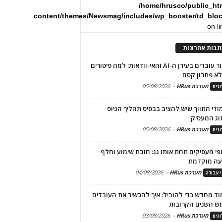
/home/hrusco/public_ht
content/themes/Newsmag/includes/wp_booster/td_blo
on l
תבות אחרונות
שימור עובדים בעידן ה-AI והאי-וודאות: למה פיטורים
א פתרון קסם
מערכת HRus
-
05/08/2026
גים
מודי התווך שיש להציב בבסיס תהליך הגיוס
וג המעסיק
מערכת HRus
-
05/08/2026
גים
פי מעסיקים תחת אותו גג: חובת שימוע וחלף
עה מוקדמת
מערכת HRus
-
04/08/2026
י עבודה
ד מחדש כדי להוביל: איך להכשיר את העובדים
ש השנים הקרובות
מערכת HRus
-
03/08/2026
גים