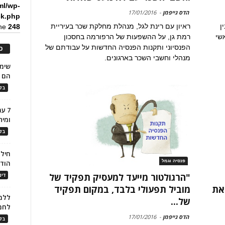
ml/wp-
הדס גייפמן
-
17/01/2016
ck.php
ן
ראיון עם רינת לגל, מנהלת מחלקת שכר בעיריית
ine
248
אשי
רמת גן, על ההשפעות של הרפורמה בחסכון
הפנסיוני ותקנות הפנסיה החדשות על עבודתם של
כ
מנהלי וחשבי השכר בארגונים.
הם ל
בלו
7 ע
ומית
בלו
חילו
פנסיה וגמל
הוד
"הרגולטור מייעד למעסיק תפקיד של
דינ
את
מוביל תפעולי בלבד, במקום תפקיד
ללמו
של...
לחמ
הדס גייפמן
-
17/01/2016
בלו