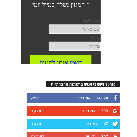
פורטל משאבי אנוש ברשתות החברתיות
24,924
אוהדים
לייק
300
עוקבים
מעקב
47
עוקבים
מעקב
307
מנויים
להירשם