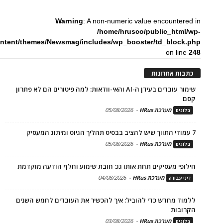
Warning
: A non-numeric value encountered in
/home/hrusco/public_html/wp-
ntent/themes/Newsmag/includes/wp_booster/td_block.php
on line
248
כתבות אחרונות
שימור עובדים בעידן ה-AI והאי-וודאות: למה פיטורים הם לא פתרון
קסם
מערכת HRus
-
05/08/2026
בלוגים
7 עמודי התווך שיש להציב בבסיס תהליך הגיוס ומיתוג המעסיק
מערכת HRus
-
05/08/2026
בלוגים
חילופי מעסיקים תחת אותו גג: חובת שימוע וחלף הודעה מוקדמת
מערכת HRus
-
04/08/2026
דיני עבודה
ללמוד מחדש כדי להוביל: איך להכשיר את העובדים לחמש השנים
הקרובות
מערכת HRus
-
03/08/2026
בלוגים