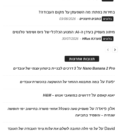
בחירות בפתח: מה השפעתן על מקום העבודה?
כותבים חיצוניים
-
03/08/2026
בלוגים
מיתוג מעסיק בעידן ה-AI: המנוע הכלכלי של גיוס ושימור טלנטים
מערכת HRus
-
30/07/2026
בלוגים
תגובות אחרונות
על
Nano Banana 2 Pro
3 דרכים לבניית ביטחון עצמי של עובדים
יפעת
על
במה מתבטא ההחזר על ההשקעה בהכשרת עובדים
על
יאנא קאסם
דרושים במשאבי אנוש – H&M
אלון פיאדה
על
מעסיק טעה כשכלל אחוזי משרה בחישוב ימי חופשה
שנתית – והפסיד בתביעה
David
על
על מי חלה החובה לשלם את עלות ציוד העבודה של העובד