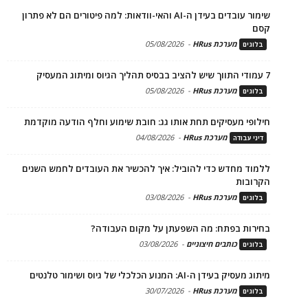
שימור עובדים בעידן ה-AI והאי-וודאות: למה פיטורים הם לא פתרון
קסם
מערכת HRus
-
05/08/2026
בלוגים
7 עמודי התווך שיש להציב בבסיס תהליך הגיוס ומיתוג המעסיק
מערכת HRus
-
05/08/2026
בלוגים
חילופי מעסיקים תחת אותו גג: חובת שימוע וחלף הודעה מוקדמת
מערכת HRus
-
04/08/2026
דיני עבודה
ללמוד מחדש כדי להוביל: איך להכשיר את העובדים לחמש השנים
הקרובות
מערכת HRus
-
03/08/2026
בלוגים
בחירות בפתח: מה השפעתן על מקום העבודה?
כותבים חיצוניים
-
03/08/2026
בלוגים
מיתוג מעסיק בעידן ה-AI: המנוע הכלכלי של גיוס ושימור טלנטים
מערכת HRus
-
30/07/2026
בלוגים