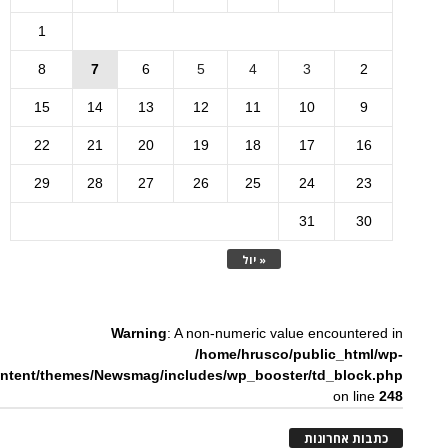
1
8
7
6
5
4
3
2
15
14
13
12
11
10
9
22
21
20
19
18
17
16
29
28
27
26
25
24
23
31
30
« יול
Warning
: A non-numeric value encountered in
/home/hrusco/public_html/wp-
ntent/themes/Newsmag/includes/wp_booster/td_block.php
on line
248
כתבות אחרונות