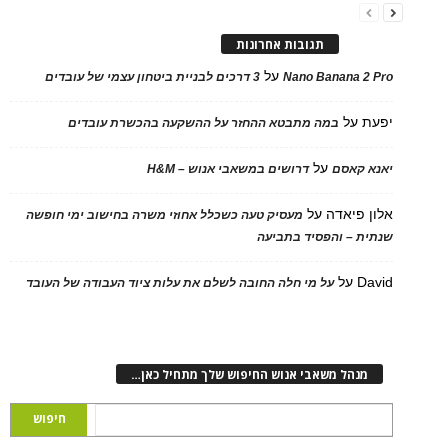
תגובות אחרונות
על
Nano Banana 2 Pro
3 דרכים לבניית ביטחון עצמי של עובדים
יפעת
על
במה מתבטא ההחזר על ההשקעה בהכשרת עובדים
על
יאנא קאסם
דרושים במשאבי אנוש – H&M
אלון פיאדה
על
מעסיק טעה כשכלל אחוזי משרה בחישוב ימי חופשה
שנתית – והפסיד בתביעה
David
על
על מי חלה החובה לשלם את עלות ציוד העבודה של העובד
מנהל משאבי אנוש החיפוש שלך מתחיל כאן…