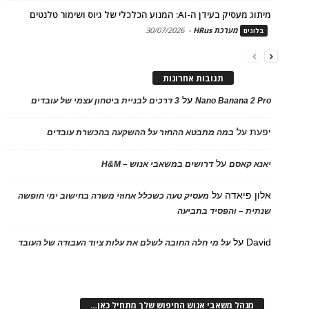
מיתוג מעסיק בעידן ה-AI: המנוע הכלכלי של גיוס ושימור טלנטים
מערכת HRus
-
30/07/2026
בלוגים
תגובות אחרונות
על
Nano Banana 2 Pro
3 דרכים לבניית ביטחון עצמי של עובדים
יפעת
על
במה מתבטא ההחזר על ההשקעה בהכשרת עובדים
על
יאנא קאסם
דרושים במשאבי אנוש – H&M
אלון פיאדה
על
מעסיק טעה כשכלל אחוזי משרה בחישוב ימי חופשה
שנתית – והפסיד בתביעה
David
על
על מי חלה החובה לשלם את עלות ציוד העבודה של העובד
מנהל משאבי אנוש החיפוש שלך מתחיל כאן…