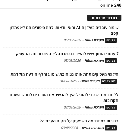
on line
248
כתבות אחרונות
שימור עובדים בעידן ה-AI והאי-וודאות: למה פיטורים הם לא פתרון
קסם
מערכת HRus
-
05/08/2026
בלוגים
7 עמודי התווך שיש להציב בבסיס תהליך הגיוס ומיתוג המעסיק
מערכת HRus
-
05/08/2026
בלוגים
חילופי מעסיקים תחת אותו גג: חובת שימוע וחלף הודעה מוקדמת
מערכת HRus
-
04/08/2026
דיני עבודה
ללמוד מחדש כדי להוביל: איך להכשיר את העובדים לחמש השנים
הקרובות
מערכת HRus
-
03/08/2026
בלוגים
בחירות בפתח: מה השפעתן על מקום העבודה?
כותבים חיצוניים
-
03/08/2026
בלוגים