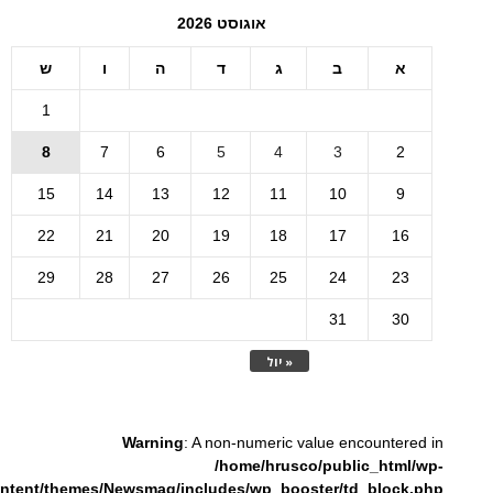
אוגוסט 2026
א
ב
ג
ד
ה
ו
ש
1
8
7
6
5
4
3
2
15
14
13
12
11
10
9
22
21
20
19
18
17
16
29
28
27
26
25
24
23
31
30
« יול
Warning
: A non-numeric value encountered in
/home/hrusco/public_html/wp-
ntent/themes/Newsmag/includes/wp_booster/td_block.php